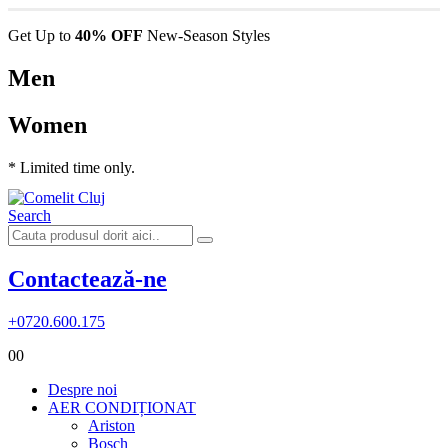
Get Up to
40% OFF
New-Season Styles
Men
Women
* Limited time only.
Search
Contactează-ne
+0720.600.175
0
0
Despre noi
AER CONDIȚIONAT
Ariston
Bosch