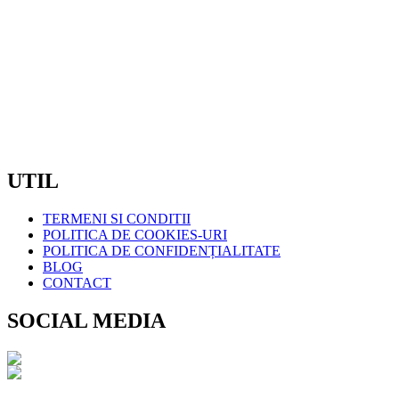
EMAIL:
COMENZI@COMELIT.RO
PROGRAM:
LUN – VIN : 7:30 – 19:00
SAMBATA – DUMINICA: INCHIS
CIF:
RO7371561
UTIL
TERMENI SI CONDITII
POLITICA DE COOKIES-URI
POLITICA DE CONFIDENȚIALITATE
BLOG
CONTACT
SOCIAL MEDIA