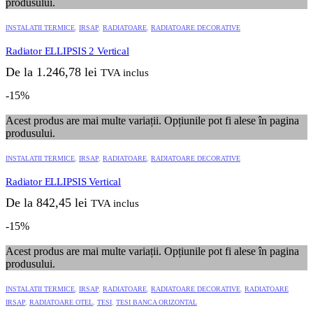
produsului.
INSTALATII TERMICE
,
IRSAP
,
RADIATOARE
,
RADIATOARE DECORATIVE
Radiator ELLIPSIS 2 Vertical
De la
1.246,78
lei
TVA inclus
-15%
Acest produs are mai multe variații. Opțiunile pot fi alese în pagina
produsului.
INSTALATII TERMICE
,
IRSAP
,
RADIATOARE
,
RADIATOARE DECORATIVE
Radiator ELLIPSIS Vertical
De la
842,45
lei
TVA inclus
-15%
Acest produs are mai multe variații. Opțiunile pot fi alese în pagina
produsului.
INSTALATII TERMICE
,
IRSAP
,
RADIATOARE
,
RADIATOARE DECORATIVE
,
RADIATOARE
IRSAP
,
RADIATOARE OTEL
,
TESI
,
TESI BANCA ORIZONTAL