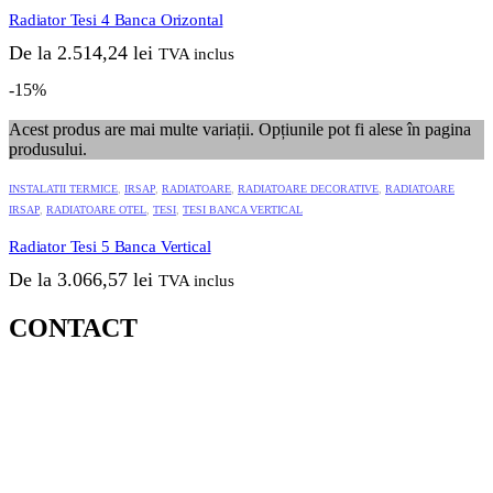
Radiator Tesi 4 Banca Orizontal
De la
2.514,24
lei
TVA inclus
-15%
Acest produs are mai multe variații. Opțiunile pot fi alese în pagina
produsului.
INSTALATII TERMICE
,
IRSAP
,
RADIATOARE
,
RADIATOARE DECORATIVE
,
RADIATOARE
IRSAP
,
RADIATOARE OTEL
,
TESI
,
TESI BANCA VERTICAL
Radiator Tesi 5 Banca Vertical
De la
3.066,57
lei
TVA inclus
CONTACT
MAGAZIN ZORILOR/ SEDIU :
STR. OBSERVATORULUI, NR.72B, CLUJ NAPOCA
TELEFON: 0720600175
/ 0720600176