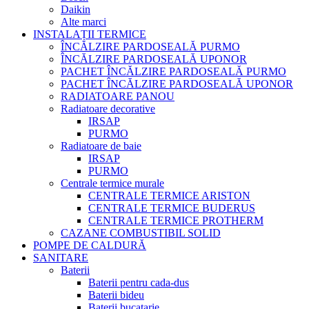
Daikin
Alte marci
INSTALAȚII TERMICE
ÎNCĂLZIRE PARDOSEALĂ PURMO
ÎNCĂLZIRE PARDOSEALĂ UPONOR
PACHET ÎNCĂLZIRE PARDOSEALĂ PURMO
PACHET ÎNCĂLZIRE PARDOSEALĂ UPONOR
RADIATOARE PANOU
Radiatoare decorative
IRSAP
PURMO
Radiatoare de baie
IRSAP
PURMO
Centrale termice murale
CENTRALE TERMICE ARISTON
CENTRALE TERMICE BUDERUS
CENTRALE TERMICE PROTHERM
CAZANE COMBUSTIBIL SOLID
POMPE DE CALDURĂ
SANITARE
Baterii
Baterii pentru cada-dus
Baterii bideu
Baterii bucatarie