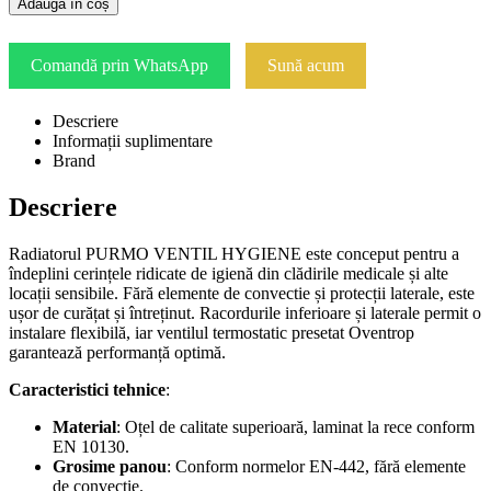
Adaugă în coș
Comandă prin WhatsApp
Sună acum
Descriere
Informații suplimentare
Brand
Descriere
Radiatorul PURMO VENTIL HYGIENE este conceput pentru a
îndeplini cerințele ridicate de igienă din clădirile medicale și alte
locații sensibile. Fără elemente de convectie și protecții laterale, este
ușor de curățat și întreținut. Racordurile inferioare și laterale permit o
instalare flexibilă, iar ventilul termostatic presetat Oventrop
garantează performanță optimă.
Caracteristici tehnice
:
Material
: Oțel de calitate superioară, laminat la rece conform
EN 10130.
Grosime panou
: Conform normelor EN-442, fără elemente
de convectie.