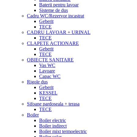
Baterii pentru lavoar
Sisteme de dus
Cadru WC/Rezervor incastrat
Geberit
TECE
CADRU LAVOAR + URINAL
TECE
CLAPETE ACTIONARE
Geberit
TECE
OBIECTE SANITARE
Vas WC
Lavoare
Capac WC
Rigole dus
Geberit
KESSEL
TECE
Sifoane pardoseala + terasa
TECE
Boiler
Boiler electric
Boiler indirect
Boiler mixt termoelectric
Boiler solar