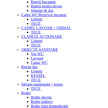
Baterii bucatarie
Baterii pentru lavoar
Sisteme de dus
Cadru WC/Rezervor incastrat
Geberit
TECE
CADRU LAVOAR + URINAL
TECE
CLAPETE ACTIONARE
Geberit
TECE
OBIECTE SANITARE
Vas WC
Lavoare
Capac WC
Rigole dus
Geberit
KESSEL
TECE
Sifoane pardoseala + terasa
TECE
Boiler
Boiler electric
Boiler indirect
Boiler mixt termoelectric