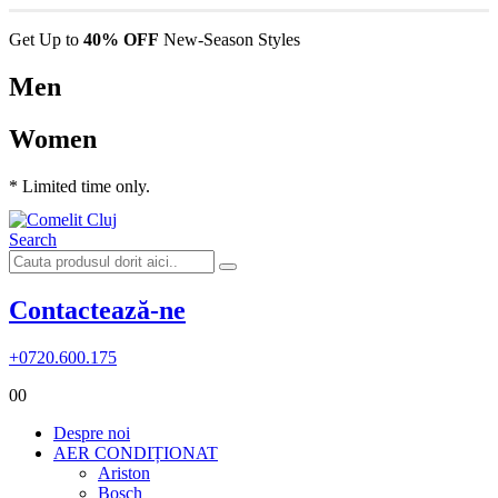
Get Up to
40% OFF
New-Season Styles
Men
Women
* Limited time only.
Search
Contactează-ne
+0720.600.175
0
0
Despre noi
AER CONDIȚIONAT
Ariston
Bosch