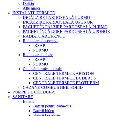
Daikin
Alte marci
INSTALAȚII TERMICE
ÎNCĂLZIRE PARDOSEALĂ PURMO
ÎNCĂLZIRE PARDOSEALĂ UPONOR
PACHET ÎNCĂLZIRE PARDOSEALĂ PURMO
PACHET ÎNCĂLZIRE PARDOSEALĂ UPONOR
RADIATOARE PANOU
Radiatoare decorative
IRSAP
PURMO
Radiatoare de baie
IRSAP
PURMO
Centrale termice murale
CENTRALE TERMICE ARISTON
CENTRALE TERMICE BUDERUS
CENTRALE TERMICE PROTHERM
CAZANE COMBUSTIBIL SOLID
POMPE DE CALDURĂ
SANITARE
Baterii
Baterii pentru cada-dus
Baterii bideu
Baterii bucatarie