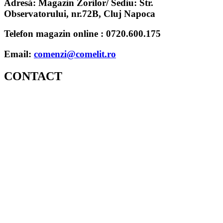
Adresă:
Magazin Zorilor/ Sediu: Str.
Observatorului, nr.72B, Cluj Napoca
Telefon magazin online :
0720.600.175
Email:
comenzi@comelit.ro
CONTACT
MAGAZIN ZORILOR/ SEDIU :
STR. OBSERVATORULUI, NR.72B, CLUJ NAPOCA
TELEFON: 0720600175
/ 0720600176
EMAIL:
COMENZI@COMELIT.RO
PROGRAM:
LUN – VIN : 7:30 – 19:00
SAMBATA – DUMINICA: INCHIS