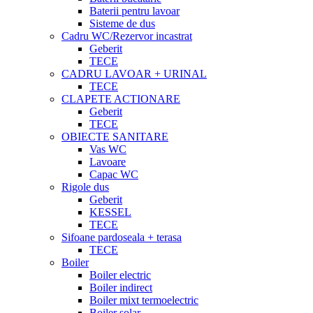
Baterii pentru lavoar
Sisteme de dus
Cadru WC/Rezervor incastrat
Geberit
TECE
CADRU LAVOAR + URINAL
TECE
CLAPETE ACTIONARE
Geberit
TECE
OBIECTE SANITARE
Vas WC
Lavoare
Capac WC
Rigole dus
Geberit
KESSEL
TECE
Sifoane pardoseala + terasa
TECE
Boiler
Boiler electric
Boiler indirect
Boiler mixt termoelectric
Boiler solar