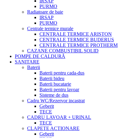
IRSAP
PURMO
Radiatoare de baie
IRSAP
PURMO
Centrale termice murale
CENTRALE TERMICE ARISTON
CENTRALE TERMICE BUDERUS
CENTRALE TERMICE PROTHERM
CAZANE COMBUSTIBIL SOLID
POMPE DE CALDURĂ
SANITARE
Baterii
Baterii pentru cada-dus
Baterii bideu
Baterii bucatarie
Baterii pentru lavoar
Sisteme de dus
Cadru WC/Rezervor incastrat
Geberit
TECE
CADRU LAVOAR + URINAL
TECE
CLAPETE ACTIONARE
Geberit