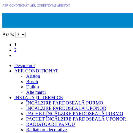
AER CONDITIONAT
,
AER CONDITIONAT ARISTON
Aparat de aer conditionat Ariston PRIOS 50
4.200,00
lei
TVA inclus
Arată:
1
2
Despre noi
AER CONDIȚIONAT
Ariston
Bosch
Daikin
Alte marci
INSTALAȚII TERMICE
ÎNCĂLZIRE PARDOSEALĂ PURMO
ÎNCĂLZIRE PARDOSEALĂ UPONOR
PACHET ÎNCĂLZIRE PARDOSEALĂ PURMO
PACHET ÎNCĂLZIRE PARDOSEALĂ UPONOR
RADIATOARE PANOU
Radiatoare decorative