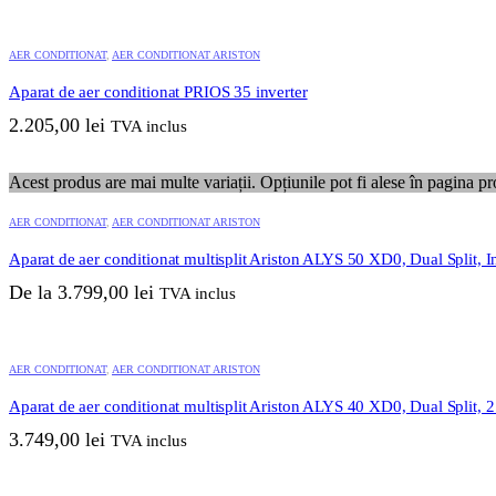
AER CONDITIONAT
,
AER CONDITIONAT ARISTON
Aparat de aer conditionat PRIOS 35 inverter
2.205,00
lei
TVA inclus
Acest produs are mai multe variații. Opțiunile pot fi alese în pagina pr
AER CONDITIONAT
,
AER CONDITIONAT ARISTON
Aparat de aer conditionat multisplit Ariston ALYS 50 XD0, Dual Split, I
De la
3.799,00
lei
TVA inclus
AER CONDITIONAT
,
AER CONDITIONAT ARISTON
Aparat de aer conditionat multisplit Ariston ALYS 40 XD0, Dual Split, 
3.749,00
lei
TVA inclus