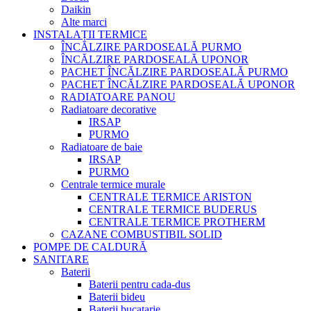
Daikin
Alte marci
INSTALAȚII TERMICE
ÎNCĂLZIRE PARDOSEALĂ PURMO
ÎNCĂLZIRE PARDOSEALĂ UPONOR
PACHET ÎNCĂLZIRE PARDOSEALĂ PURMO
PACHET ÎNCĂLZIRE PARDOSEALĂ UPONOR
RADIATOARE PANOU
Radiatoare decorative
IRSAP
PURMO
Radiatoare de baie
IRSAP
PURMO
Centrale termice murale
CENTRALE TERMICE ARISTON
CENTRALE TERMICE BUDERUS
CENTRALE TERMICE PROTHERM
CAZANE COMBUSTIBIL SOLID
POMPE DE CALDURĂ
SANITARE
Baterii
Baterii pentru cada-dus
Baterii bideu
Baterii bucatarie