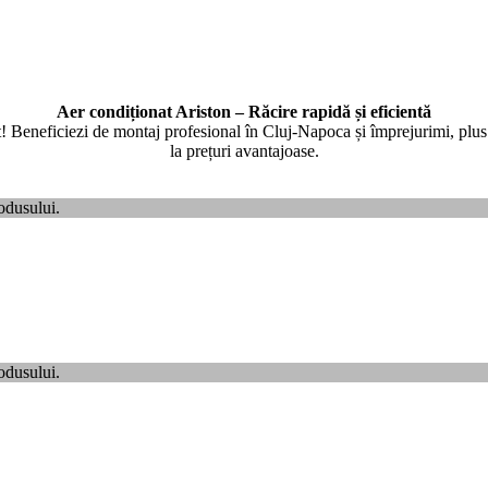
Aer condiționat Ariston – Răcire rapidă și eficientă
 Beneficiezi de montaj profesional în Cluj-Napoca și împrejurimi, plus li
la prețuri avantajoase.
odusului.
odusului.