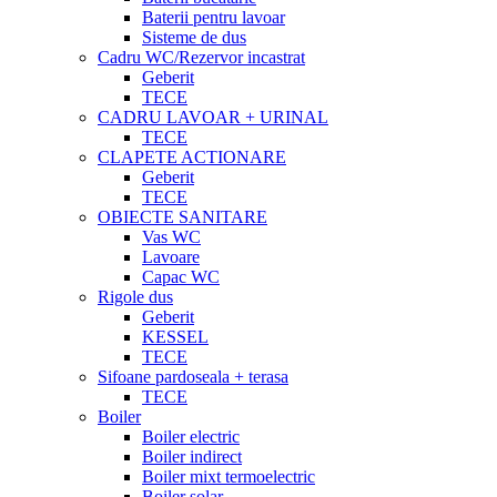
Baterii pentru lavoar
Sisteme de dus
Cadru WC/Rezervor incastrat
Geberit
TECE
CADRU LAVOAR + URINAL
TECE
CLAPETE ACTIONARE
Geberit
TECE
OBIECTE SANITARE
Vas WC
Lavoare
Capac WC
Rigole dus
Geberit
KESSEL
TECE
Sifoane pardoseala + terasa
TECE
Boiler
Boiler electric
Boiler indirect
Boiler mixt termoelectric
Boiler solar