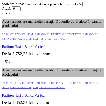
Sortează după:
Arată:
-15%
Acest produs are mai multe variații. Opțiunile pot fi alese în pagina
produsului.
INSTALATII TERMICE
,
IRSAP
,
RADIATOARE
,
RADIATOARE DECORATIVE
,
RADIATOARE
IRSAP
,
RADIATOARE OTEL
,
TESI
,
TESI BANCA VERTICAL
Radiator Tesi 4 Banca Vertical
De la
2.752,22
lei
TVA inclus
-15%
Acest produs are mai multe variații. Opțiunile pot fi alese în pagina
produsului.
INSTALATII TERMICE
,
IRSAP
,
RADIATOARE
,
RADIATOARE DECORATIVE
,
RADIATOARE
IRSAP
,
RADIATOARE OTEL
,
TESI
,
TESI BANCA VERTICAL
Radiator Tesi 6 Banca Vertical
De la
3.352,37
lei
TVA inclus