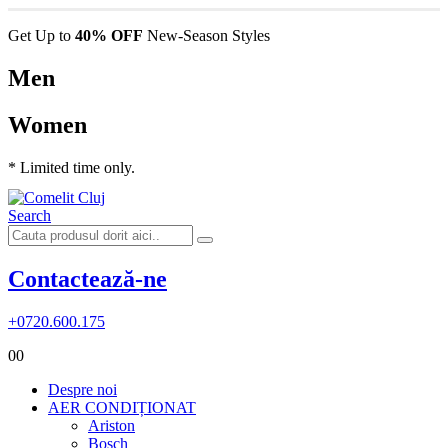
Get Up to
40% OFF
New-Season Styles
Men
Women
* Limited time only.
Search
Contactează-ne
+0720.600.175
0
0
Despre noi
AER CONDIȚIONAT
Ariston
Bosch