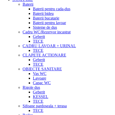
Baterii
Baterii pentru cada-dus
Baterii bideu
Baterii bucatarie
Baterii pentru lavoar
Sisteme de dus
Cadru WC/Rezervor incastrat
Geberit
TECE
CADRU LAVOAR + URINAL
TECE
CLAPETE ACTIONARE
Geberit
TECE
OBIECTE SANITARE
Vas WC
Lavoare
Capac WC
Rigole dus
Geberit
KESSEL
TECE
Sifoane pardoseala + terasa
TECE