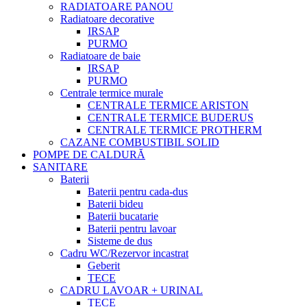
RADIATOARE PANOU
Radiatoare decorative
IRSAP
PURMO
Radiatoare de baie
IRSAP
PURMO
Centrale termice murale
CENTRALE TERMICE ARISTON
CENTRALE TERMICE BUDERUS
CENTRALE TERMICE PROTHERM
CAZANE COMBUSTIBIL SOLID
POMPE DE CALDURĂ
SANITARE
Baterii
Baterii pentru cada-dus
Baterii bideu
Baterii bucatarie
Baterii pentru lavoar
Sisteme de dus
Cadru WC/Rezervor incastrat
Geberit
TECE
CADRU LAVOAR + URINAL
TECE