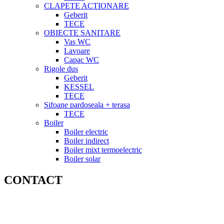
CLAPETE ACTIONARE
Geberit
TECE
OBIECTE SANITARE
Vas WC
Lavoare
Capac WC
Rigole dus
Geberit
KESSEL
TECE
Sifoane pardoseala + terasa
TECE
Boiler
Boiler electric
Boiler indirect
Boiler mixt termoelectric
Boiler solar
CONTACT
MAGAZIN ZORILOR/ SEDIU :