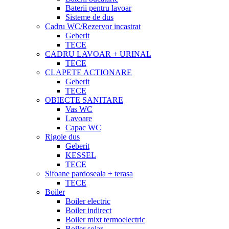
Baterii pentru lavoar
Sisteme de dus
Cadru WC/Rezervor incastrat
Geberit
TECE
CADRU LAVOAR + URINAL
TECE
CLAPETE ACTIONARE
Geberit
TECE
OBIECTE SANITARE
Vas WC
Lavoare
Capac WC
Rigole dus
Geberit
KESSEL
TECE
Sifoane pardoseala + terasa
TECE
Boiler
Boiler electric
Boiler indirect
Boiler mixt termoelectric
Boiler solar