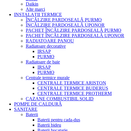
Daikin
Alte marci
INSTALAȚII TERMICE
ÎNCĂLZIRE PARDOSEALĂ PURMO
ÎNCĂLZIRE PARDOSEALĂ UPONOR
PACHET ÎNCĂLZIRE PARDOSEALĂ PURMO
PACHET ÎNCĂLZIRE PARDOSEALĂ UPONOR
RADIATOARE PANOU
Radiatoare decorative
IRSAP
PURMO
Radiatoare de baie
IRSAP
PURMO
Centrale termice murale
CENTRALE TERMICE ARISTON
CENTRALE TERMICE BUDERUS
CENTRALE TERMICE PROTHERM
CAZANE COMBUSTIBIL SOLID
POMPE DE CALDURĂ
SANITARE
Baterii
Baterii pentru cada-dus
Baterii bideu
Baterii bucatarie