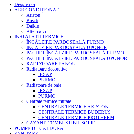
Despre noi
AER CONDIȚIONAT
Ariston
Bosch
Daikin
Alte marci
INSTALAȚII TERMICE
ÎNCĂLZIRE PARDOSEALĂ PURMO
ÎNCĂLZIRE PARDOSEALĂ UPONOR
PACHET ÎNCĂLZIRE PARDOSEALĂ PURMO
PACHET ÎNCĂLZIRE PARDOSEALĂ UPONOR
RADIATOARE PANOU
Radiatoare decorative
IRSAP
PURMO
Radiatoare de baie
IRSAP
PURMO
Centrale termice murale
CENTRALE TERMICE ARISTON
CENTRALE TERMICE BUDERUS
CENTRALE TERMICE PROTHERM
CAZANE COMBUSTIBIL SOLID
POMPE DE CALDURĂ
SANITARE