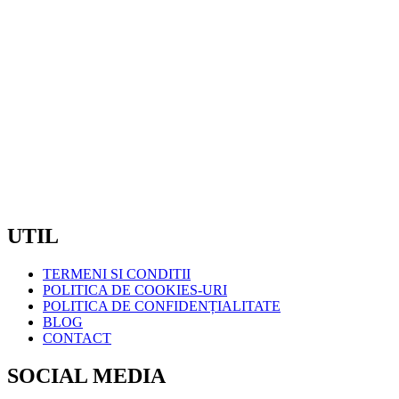
STR. OBSERVATORULUI, NR.72B, CLUJ NAPOCA
TELEFON: 0720600175
/ 0720600176
EMAIL:
COMENZI@COMELIT.RO
PROGRAM:
LUN – VIN : 7:30 – 19:00
SAMBATA – DUMINICA: INCHIS
CIF:
RO7371561
UTIL
TERMENI SI CONDITII
POLITICA DE COOKIES-URI
POLITICA DE CONFIDENȚIALITATE
BLOG
CONTACT
SOCIAL MEDIA