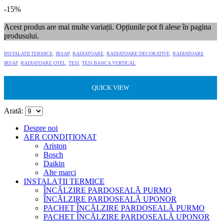
-15%
Acest produs are mai multe variații. Opțiunile pot fi alese în pagina
produsului.
INSTALATII TERMICE
,
IRSAP
,
RADIATOARE
,
RADIATOARE DECORATIVE
,
RADIATOARE
IRSAP
,
RADIATOARE OTEL
,
TESI
,
TESI BANCA VERTICAL
Radiator Tesi 5 Banca Vertical
QUICK VIEW
QUICK VIEW
QUICK VIEW
De la
3.066,57
lei
TVA inclus
Arată:
Despre noi
AER CONDIȚIONAT
Ariston
Bosch
Daikin
Alte marci
INSTALAȚII TERMICE
ÎNCĂLZIRE PARDOSEALĂ PURMO
ÎNCĂLZIRE PARDOSEALĂ UPONOR
PACHET ÎNCĂLZIRE PARDOSEALĂ PURMO
PACHET ÎNCĂLZIRE PARDOSEALĂ UPONOR