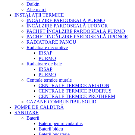
Daikin
Alte marci
INSTALAȚII TERMICE
ÎNCĂLZIRE PARDOSEALĂ PURMO
ÎNCĂLZIRE PARDOSEALĂ UPONOR
PACHET ÎNCĂLZIRE PARDOSEALĂ PURMO
PACHET ÎNCĂLZIRE PARDOSEALĂ UPONOR
RADIATOARE PANOU
Radiatoare decorative
IRSAP
PURMO
Radiatoare de baie
IRSAP
PURMO
Centrale termice murale
CENTRALE TERMICE ARISTON
CENTRALE TERMICE BUDERUS
CENTRALE TERMICE PROTHERM
CAZANE COMBUSTIBIL SOLID
POMPE DE CALDURĂ
SANITARE
Baterii
Baterii pentru cada-dus
Baterii bideu
Baterii bucatarie