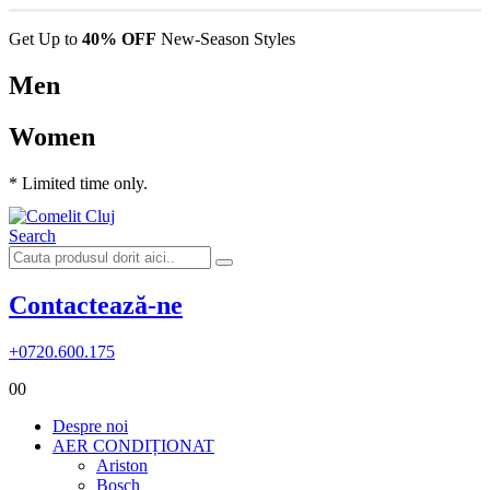
Get Up to
40% OFF
New-Season Styles
Men
Women
* Limited time only.
Search
Contactează-ne
+0720.600.175
0
0
Despre noi
AER CONDIȚIONAT
Ariston
Bosch