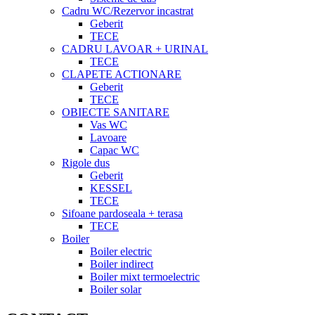
Cadru WC/Rezervor incastrat
Geberit
TECE
CADRU LAVOAR + URINAL
TECE
CLAPETE ACTIONARE
Geberit
TECE
OBIECTE SANITARE
Vas WC
Lavoare
Capac WC
Rigole dus
Geberit
KESSEL
TECE
Sifoane pardoseala + terasa
TECE
Boiler
Boiler electric
Boiler indirect
Boiler mixt termoelectric
Boiler solar