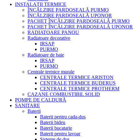
INSTALAȚII TERMICE
ÎNCĂLZIRE PARDOSEALĂ PURMO
ÎNCĂLZIRE PARDOSEALĂ UPONOR
PACHET ÎNCĂLZIRE PARDOSEALĂ PURMO
PACHET ÎNCĂLZIRE PARDOSEALĂ UPONOR
RADIATOARE PANOU
Radiatoare decorative
IRSAP
PURMO
Radiatoare de baie
IRSAP
PURMO
Centrale termice murale
CENTRALE TERMICE ARISTON
CENTRALE TERMICE BUDERUS
CENTRALE TERMICE PROTHERM
CAZANE COMBUSTIBIL SOLID
POMPE DE CALDURĂ
SANITARE
Baterii
Baterii pentru cada-dus
Baterii bideu
Baterii bucatarie
Baterii pentru lavoar
Sisteme de dus