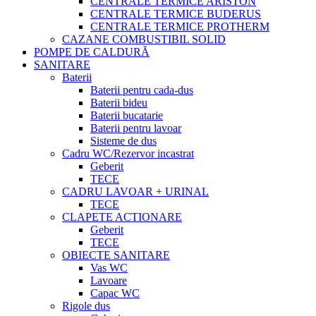
CENTRALE TERMICE ARISTON
CENTRALE TERMICE BUDERUS
CENTRALE TERMICE PROTHERM
CAZANE COMBUSTIBIL SOLID
POMPE DE CALDURĂ
SANITARE
Baterii
Baterii pentru cada-dus
Baterii bideu
Baterii bucatarie
Baterii pentru lavoar
Sisteme de dus
Cadru WC/Rezervor incastrat
Geberit
TECE
CADRU LAVOAR + URINAL
TECE
CLAPETE ACTIONARE
Geberit
TECE
OBIECTE SANITARE
Vas WC
Lavoare
Capac WC
Rigole dus