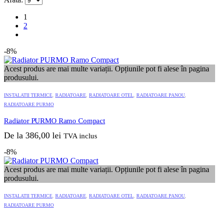
1
2
-8%
Acest produs are mai multe variații. Opțiunile pot fi alese în pagina
produsului.
INSTALATII TERMICE
,
RADIATOARE
,
RADIATOARE OTEL
,
RADIATOARE PANOU
,
RADIATOARE PURMO
Radiator PURMO Ramo Compact
De la
386,00
lei
TVA inclus
-8%
Acest produs are mai multe variații. Opțiunile pot fi alese în pagina
produsului.
INSTALATII TERMICE
,
RADIATOARE
,
RADIATOARE OTEL
,
RADIATOARE PANOU
,
RADIATOARE PURMO