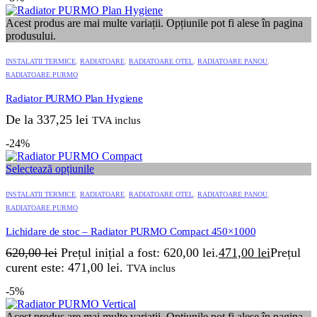
Acest produs are mai multe variații. Opțiunile pot fi alese în pagina
produsului.
INSTALATII TERMICE
,
RADIATOARE
,
RADIATOARE OTEL
,
RADIATOARE PANOU
,
RADIATOARE PURMO
Radiator PURMO Plan Hygiene
De la
337,25
lei
TVA inclus
-24%
Selectează opțiunile
INSTALATII TERMICE
,
RADIATOARE
,
RADIATOARE OTEL
,
RADIATOARE PANOU
,
RADIATOARE PURMO
Lichidare de stoc – Radiator PURMO Compact 450×1000
620,00
lei
Prețul inițial a fost: 620,00 lei.
471,00
lei
Prețul
curent este: 471,00 lei.
TVA inclus
-5%
Acest produs are mai multe variații. Opțiunile pot fi alese în pagina