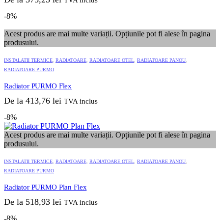
TVA inclus
-8%
Acest produs are mai multe variații. Opțiunile pot fi alese în pagina
produsului.
INSTALATII TERMICE
,
RADIATOARE
,
RADIATOARE OTEL
,
RADIATOARE PANOU
,
RADIATOARE PURMO
Radiator PURMO Flex
De la
413,76
lei
TVA inclus
-8%
Acest produs are mai multe variații. Opțiunile pot fi alese în pagina
produsului.
INSTALATII TERMICE
,
RADIATOARE
,
RADIATOARE OTEL
,
RADIATOARE PANOU
,
RADIATOARE PURMO
Radiator PURMO Plan Flex
De la
518,93
lei
TVA inclus
-8%