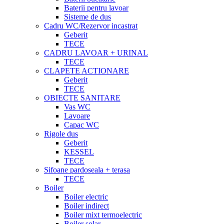
Baterii pentru lavoar
Sisteme de dus
Cadru WC/Rezervor incastrat
Geberit
TECE
CADRU LAVOAR + URINAL
TECE
CLAPETE ACTIONARE
Geberit
TECE
OBIECTE SANITARE
Vas WC
Lavoare
Capac WC
Rigole dus
Geberit
KESSEL
TECE
Sifoane pardoseala + terasa
TECE
Boiler
Boiler electric
Boiler indirect
Boiler mixt termoelectric
Boiler solar