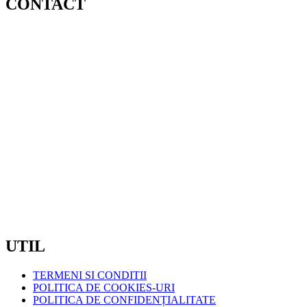
CONTACT
MAGAZIN ZORILOR/ SEDIU :
STR. OBSERVATORULUI, NR.72B, CLUJ NAPOCA
TELEFON: 0720600175
/ 0720600176
EMAIL:
COMENZI@COMELIT.RO
PROGRAM:
LUN – VIN : 7:30 – 19:00
SAMBATA – DUMINICA: INCHIS
CIF:
RO7371561
UTIL
TERMENI SI CONDITII
POLITICA DE COOKIES-URI
POLITICA DE CONFIDENȚIALITATE