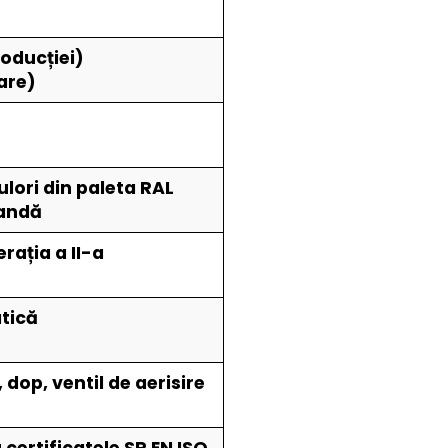
roducției)
are)
ulori din paleta RAL
mandă
rația a II-a
atică
dop, ventil de aerisire