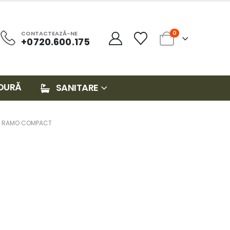
0
CONTACTEAZĂ-NE
+0720.600.175
DURĂ
SANITARE
O RAMO COMPACT