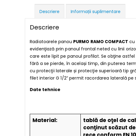
Descriere
Informații suplimentare
Descriere
Radiatoarele panou
PURMO RAMO COMPACT
cu 
evidenţiază prin panoul frontal neted cu linii oriz
care este lipit pe panoul profilat. Se obţine astfel
fără a se pierde, în același timp, din puterea ter
cu protecţii laterale și protecţie superioară tip gr
filet interior G 1/2” permit racordarea laterală p
Date tehnice
Material:
tablă de oţel de ca
conţinut scăzut de
rece conform EN 1