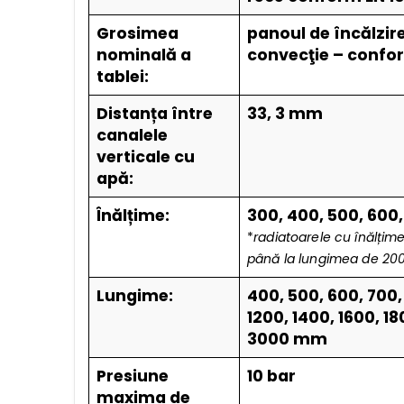
Grosimea
panoul de încălzir
nominală a
convecţie – confo
tablei:
Distanța între
33, 3 mm
canalele
verticale cu
apă:
Înălțime:
300, 400, 500, 60
*
radiatoarele cu înălți
până la lungimea de 20
Lungime:
400, 500, 600, 700, 
1200, 1400, 1600, 1
3000 mm
Presiune
10 bar
maxima de