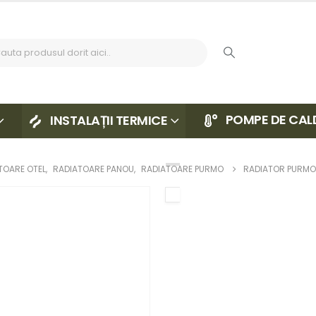
POMPE DE CAL
INSTALAȚII TERMICE
TOARE OTEL
,
RADIATOARE PANOU
,
RADIATOARE PURMO
RADIATOR PURM