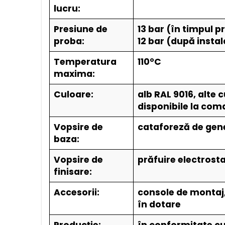
lucru:
Presiune de
13 bar (în timpul p
proba:
12 bar (după instal
Temperatura
110°C
maxima:
Culoare:
alb RAL 9016, alte c
disponibile la co
Vopsire de
cataforeză de gene
baza:
Vopsire de
prăfuire electrost
finisare:
Accesorii:
console de montaj, 
în dotare