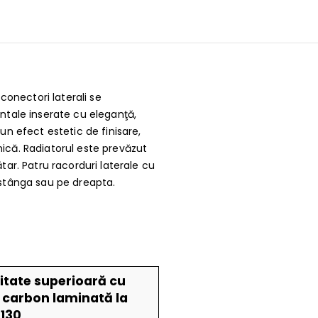
conectori laterali se
ontale inserate cu eleganţă,
 un efect estetic de finisare,
mică. Radiatorul este prevăzut
ătar. Patru racorduri laterale cu
e stânga sau pe dreapta.
litate superioară cu
 carbon laminată la
0130