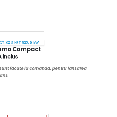
T 80 S NET R32, 8 kW
Ramo Compact
 inclus
sunt facute la comanda, pentru lansarea
vans