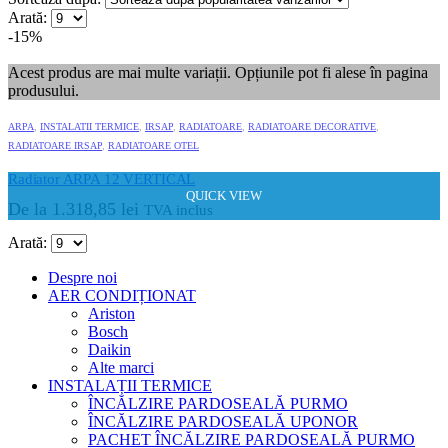
Arată:
-15%
Acest produs are mai multe variații. Opțiunile pot fi alese în pagina
produsului.
ARPA
,
INSTALATII TERMICE
,
IRSAP
,
RADIATOARE
,
RADIATOARE DECORATIVE
,
RADIATOARE IRSAP
,
RADIATOARE OTEL
Radiator ARPA 12 VERTICAL
QUICK VIEW
De la
1.318,85
lei
TVA inclus
Arată:
Despre noi
AER CONDIȚIONAT
Ariston
Bosch
Daikin
Alte marci
INSTALAȚII TERMICE
ÎNCĂLZIRE PARDOSEALĂ PURMO
ÎNCĂLZIRE PARDOSEALĂ UPONOR
PACHET ÎNCĂLZIRE PARDOSEALĂ PURMO