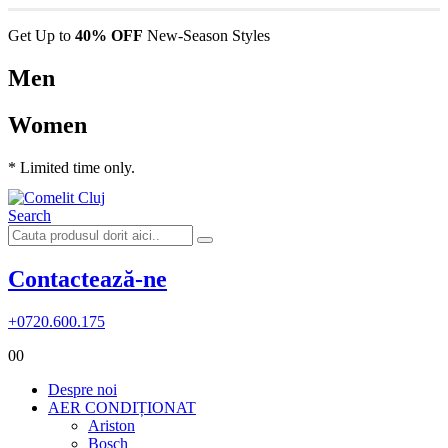
Get Up to
40% OFF
New-Season Styles
Men
Women
* Limited time only.
Search
Contactează-ne
+0720.600.175
0
0
Despre noi
AER CONDIȚIONAT
Ariston
Bosch