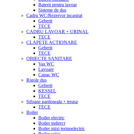
Baterii pentru lavoar
Sisteme de dus
Cadru WC/Rezervor incastrat
Geberit
TECE
CADRU LAVOAR + URINAL
TECE
CLAPETE ACTIONARE
Geberit
TECE
OBIECTE SANITARE
Vas WC
Lavoare
Capac WC
Rigole dus
Geberit
KESSEL
TECE
Sifoane pardoseala + terasa
TECE
Boiler
Boiler electric
Boiler indirect
Boiler mixt termoelectric
Boiler solar