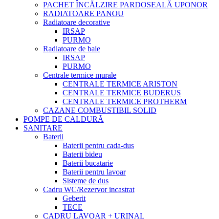
PACHET ÎNCĂLZIRE PARDOSEALĂ UPONOR
RADIATOARE PANOU
Radiatoare decorative
IRSAP
PURMO
Radiatoare de baie
IRSAP
PURMO
Centrale termice murale
CENTRALE TERMICE ARISTON
CENTRALE TERMICE BUDERUS
CENTRALE TERMICE PROTHERM
CAZANE COMBUSTIBIL SOLID
POMPE DE CALDURĂ
SANITARE
Baterii
Baterii pentru cada-dus
Baterii bideu
Baterii bucatarie
Baterii pentru lavoar
Sisteme de dus
Cadru WC/Rezervor incastrat
Geberit
TECE
CADRU LAVOAR + URINAL