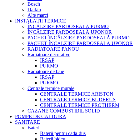
Bosch
Daikin
Alte marci
INSTALAȚII TERMICE
ÎNCĂLZIRE PARDOSEALĂ PURMO
ÎNCĂLZIRE PARDOSEALĂ UPONOR
PACHET ÎNCĂLZIRE PARDOSEALĂ PURMO
PACHET ÎNCĂLZIRE PARDOSEALĂ UPONOR
RADIATOARE PANOU
Radiatoare decorative
IRSAP
PURMO
Radiatoare de baie
IRSAP
PURMO
Centrale termice murale
CENTRALE TERMICE ARISTON
CENTRALE TERMICE BUDERUS
CENTRALE TERMICE PROTHERM
CAZANE COMBUSTIBIL SOLID
POMPE DE CALDURĂ
SANITARE
Baterii
Baterii pentru cada-dus
Baterii bideu