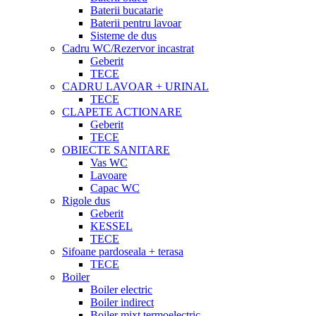
Baterii bucatarie
Baterii pentru lavoar
Sisteme de dus
Cadru WC/Rezervor incastrat
Geberit
TECE
CADRU LAVOAR + URINAL
TECE
CLAPETE ACTIONARE
Geberit
TECE
OBIECTE SANITARE
Vas WC
Lavoare
Capac WC
Rigole dus
Geberit
KESSEL
TECE
Sifoane pardoseala + terasa
TECE
Boiler
Boiler electric
Boiler indirect
Boiler mixt termoelectric