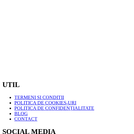
MAGAZIN ZORILOR/ SEDIU :
STR. OBSERVATORULUI, NR.72B, CLUJ NAPOCA
TELEFON: 0720600175
/ 0720600176
EMAIL:
COMENZI@COMELIT.RO
PROGRAM:
LUN – VIN : 7:30 – 19:00
SAMBATA – DUMINICA: INCHIS
CIF:
RO7371561
UTIL
TERMENI SI CONDITII
POLITICA DE COOKIES-URI
POLITICA DE CONFIDENȚIALITATE
BLOG
CONTACT
SOCIAL MEDIA