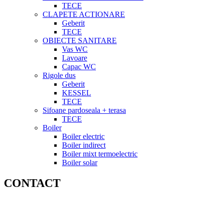
TECE
CLAPETE ACTIONARE
Geberit
TECE
OBIECTE SANITARE
Vas WC
Lavoare
Capac WC
Rigole dus
Geberit
KESSEL
TECE
Sifoane pardoseala + terasa
TECE
Boiler
Boiler electric
Boiler indirect
Boiler mixt termoelectric
Boiler solar
CONTACT