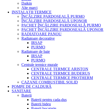
Daikin
Alte marci
INSTALAȚII TERMICE
ÎNCĂLZIRE PARDOSEALĂ PURMO
ÎNCĂLZIRE PARDOSEALĂ UPONOR
PACHET ÎNCĂLZIRE PARDOSEALĂ PURMO
PACHET ÎNCĂLZIRE PARDOSEALĂ UPONOR
RADIATOARE PANOU
Radiatoare decorative
IRSAP
PURMO
Radiatoare de baie
IRSAP
PURMO
Centrale termice murale
CENTRALE TERMICE ARISTON
CENTRALE TERMICE BUDERUS
CENTRALE TERMICE PROTHERM
CAZANE COMBUSTIBIL SOLID
POMPE DE CALDURĂ
SANITARE
Baterii
Baterii pentru cada-dus
Baterii bideu
Baterii bucatarie