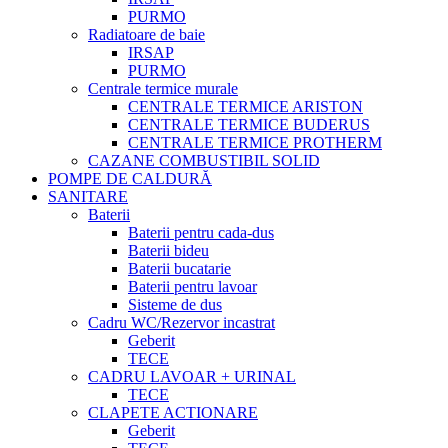
PURMO
Radiatoare de baie
IRSAP
PURMO
Centrale termice murale
CENTRALE TERMICE ARISTON
CENTRALE TERMICE BUDERUS
CENTRALE TERMICE PROTHERM
CAZANE COMBUSTIBIL SOLID
POMPE DE CALDURĂ
SANITARE
Baterii
Baterii pentru cada-dus
Baterii bideu
Baterii bucatarie
Baterii pentru lavoar
Sisteme de dus
Cadru WC/Rezervor incastrat
Geberit
TECE
CADRU LAVOAR + URINAL
TECE
CLAPETE ACTIONARE
Geberit