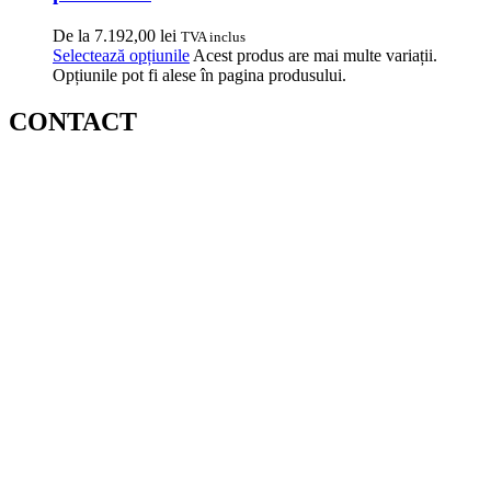
De la
7.192,00
lei
TVA inclus
Selectează opțiunile
Acest produs are mai multe variații.
Opțiunile pot fi alese în pagina produsului.
CONTACT
MAGAZIN ZORILOR/ SEDIU :
STR. OBSERVATORULUI, NR.72B, CLUJ NAPOCA
TELEFON: 0720600175
/ 0720600176
EMAIL:
COMENZI@COMELIT.RO
PROGRAM:
LUN – VIN : 7:30 – 19:00
SAMBATA – DUMINICA: INCHIS
CIF:
RO7371561