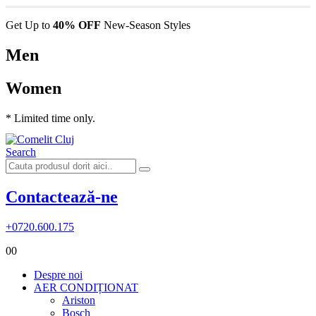
Get Up to
40% OFF
New-Season Styles
Men
Women
* Limited time only.
Search
Contactează-ne
+0720.600.175
0
0
Despre noi
AER CONDIȚIONAT
Ariston
Bosch