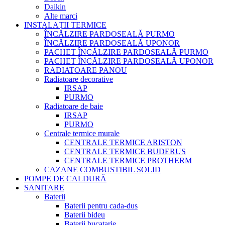
Daikin
Alte marci
INSTALAȚII TERMICE
ÎNCĂLZIRE PARDOSEALĂ PURMO
ÎNCĂLZIRE PARDOSEALĂ UPONOR
PACHET ÎNCĂLZIRE PARDOSEALĂ PURMO
PACHET ÎNCĂLZIRE PARDOSEALĂ UPONOR
RADIATOARE PANOU
Radiatoare decorative
IRSAP
PURMO
Radiatoare de baie
IRSAP
PURMO
Centrale termice murale
CENTRALE TERMICE ARISTON
CENTRALE TERMICE BUDERUS
CENTRALE TERMICE PROTHERM
CAZANE COMBUSTIBIL SOLID
POMPE DE CALDURĂ
SANITARE
Baterii
Baterii pentru cada-dus
Baterii bideu
Baterii bucatarie