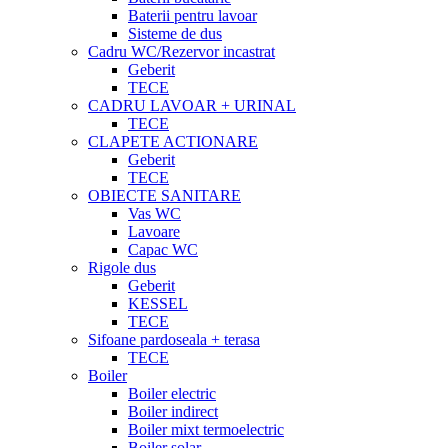
Baterii pentru lavoar
Sisteme de dus
Cadru WC/Rezervor incastrat
Geberit
TECE
CADRU LAVOAR + URINAL
TECE
CLAPETE ACTIONARE
Geberit
TECE
OBIECTE SANITARE
Vas WC
Lavoare
Capac WC
Rigole dus
Geberit
KESSEL
TECE
Sifoane pardoseala + terasa
TECE
Boiler
Boiler electric
Boiler indirect
Boiler mixt termoelectric
Boiler solar