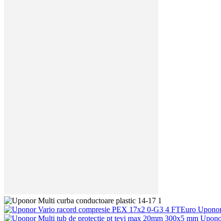
Uponor
Uponor