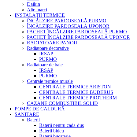
Daikin
Alte marci
INSTALAȚII TERMICE
ÎNCĂLZIRE PARDOSEALĂ PURMO
ÎNCĂLZIRE PARDOSEALĂ UPONOR
PACHET ÎNCĂLZIRE PARDOSEALĂ PURMO
PACHET ÎNCĂLZIRE PARDOSEALĂ UPONOR
RADIATOARE PANOU
Radiatoare decorative
IRSAP
PURMO
Radiatoare de baie
IRSAP
PURMO
Centrale termice murale
CENTRALE TERMICE ARISTON
CENTRALE TERMICE BUDERUS
CENTRALE TERMICE PROTHERM
CAZANE COMBUSTIBIL SOLID
POMPE DE CALDURĂ
SANITARE
Baterii
Baterii pentru cada-dus
Baterii bideu
Baterii bucatarie