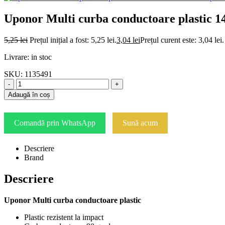
Uponor Multi curba conductoare plastic 1
5,25
lei
Prețul inițial a fost: 5,25 lei.
3,04
lei
Prețul curent este: 3,04 lei.
Livrare: in stoc
SKU:
1135491
-
+
Adaugă în coș
Comandă prin WhatsApp
Sună acum
Descriere
Brand
Descriere
Uponor Multi curba conductoare plastic
Plastic rezistent la impact