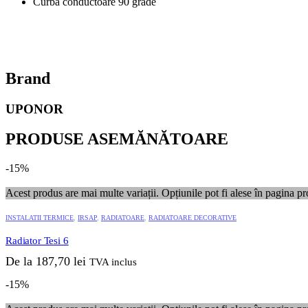
Curba conductoare 90 grade
Brand
UPONOR
PRODUSE ASEMĂNĂTOARE
-15%
Acest produs are mai multe variații. Opțiunile pot fi alese în pagina pr
INSTALATII TERMICE
,
IRSAP
,
RADIATOARE
,
RADIATOARE DECORATIVE
Radiator Tesi 6
De la
187,70
lei
TVA inclus
-15%