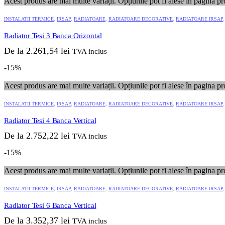
Acest produs are mai multe variații. Opțiunile pot fi alese în pagina pr
INSTALATII TERMICE
,
IRSAP
,
RADIATOARE
,
RADIATOARE DECORATIVE
,
RADIATOARE IRSAP
Radiator Tesi 3 Banca Orizontal
De la
2.261,54
lei
TVA inclus
-15%
Acest produs are mai multe variații. Opțiunile pot fi alese în pagina pr
INSTALATII TERMICE
,
IRSAP
,
RADIATOARE
,
RADIATOARE DECORATIVE
,
RADIATOARE IRSAP
Radiator Tesi 4 Banca Vertical
De la
2.752,22
lei
TVA inclus
-15%
Acest produs are mai multe variații. Opțiunile pot fi alese în pagina pr
INSTALATII TERMICE
,
IRSAP
,
RADIATOARE
,
RADIATOARE DECORATIVE
,
RADIATOARE IRSAP
Radiator Tesi 6 Banca Vertical
De la
3.352,37
lei
TVA inclus