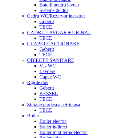
Baterii pentru lavoar
Sisteme de dus
Cadru WC/Rezervor incastrat
Geberit
TECE
CADRU LAVOAR + URINAL
TECE
CLAPETE ACTIONARE
Geberit
TECE
OBIECTE SANITARE
Vas WC
Lavoare
Capac WC
Rigole dus
Geberit
KESSEL
TECE
Sifoane pardoseala + terasa
TECE
Boiler
Boiler electric
Boiler indirect
Boiler mixt termoelectric
Boiler solar