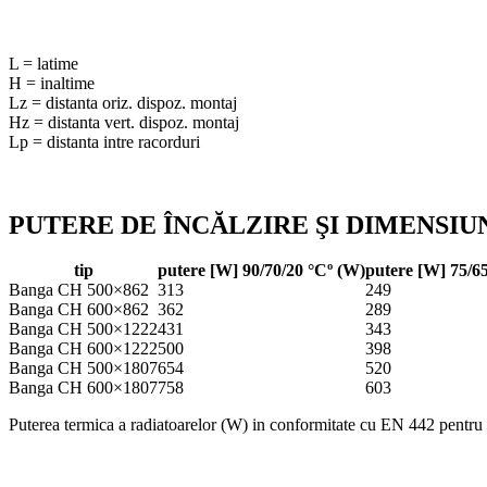
L = latime
H = inaltime
Lz = distanta oriz. dispoz. montaj
Hz = distanta vert. dispoz. montaj
Lp = distanta intre racorduri
PUTERE DE ÎNCĂLZIRE ŞI DIMENSIU
tip
putere [W] 90/70/20 °Cº (W)
putere [W] 75/6
Banga CH 500×862
313
249
Banga CH 600×862
362
289
Banga CH 500×1222
431
343
Banga CH 600×1222
500
398
Banga CH 500×1807
654
520
Banga CH 600×1807
758
603
Puterea termica a radiatoarelor (W) in conformitate cu EN 442 pentru