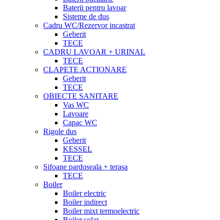
Baterii pentru lavoar
Sisteme de dus
Cadru WC/Rezervor incastrat
Geberit
TECE
CADRU LAVOAR + URINAL
TECE
CLAPETE ACTIONARE
Geberit
TECE
OBIECTE SANITARE
Vas WC
Lavoare
Capac WC
Rigole dus
Geberit
KESSEL
TECE
Sifoane pardoseala + terasa
TECE
Boiler
Boiler electric
Boiler indirect
Boiler mixt termoelectric
Boiler solar