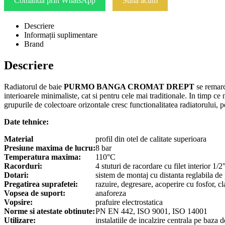
Comandă prin WhatsApp
Sună acum
Descriere
Informații suplimentare
Brand
Descriere
Radiatorul de baie
PURMO BANGA CROMAT DREPT
se remarc
interioarele minimaliste, cat si pentru cele mai traditionale. In timp ce 
grupurile de colectoare orizontale cresc functionalitatea radiatorului,
Date tehnice:
Material
profil din otel de calitate superioara
Presiune maxima de lucru:
8 bar
Temperatura maxima:
110°C
Racorduri:
4 stuturi de racordare cu filet interior 1/2
Dotari:
sistem de montaj cu distanta reglabila de 
Pregatirea suprafetei:
razuire, degresare, acoperire cu fosfor, c
Vopsea de suport:
anaforeza
Vopsire:
prafuire electrostatica
Norme si atestate obtinute:
PN EN 442, ISO 9001, ISO 14001
Utilizare:
instalatiile de incalzire centrala pe baza 