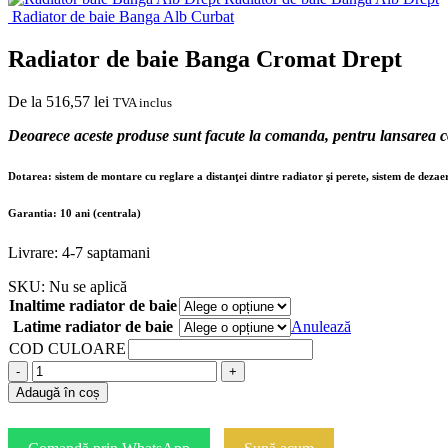
Radiator de baie Banga Alb Curbat
Radiator de baie Banga Cromat Drept
De la
516,57
lei
TVA inclus
Deoarece aceste produse sunt facute la comanda, pentru lansarea 
Dotarea: sistem de montare cu reglare a distanţei dintre radiator şi perete, sistem de dezae
Garantia: 10 ani (centrala)
Livrare: 4-7 saptamani
SKU:
Nu se aplică
Inaltime radiator de baie
Latime radiator de baie
Anulează
COD CULOARE
-
+
Adaugă în coș