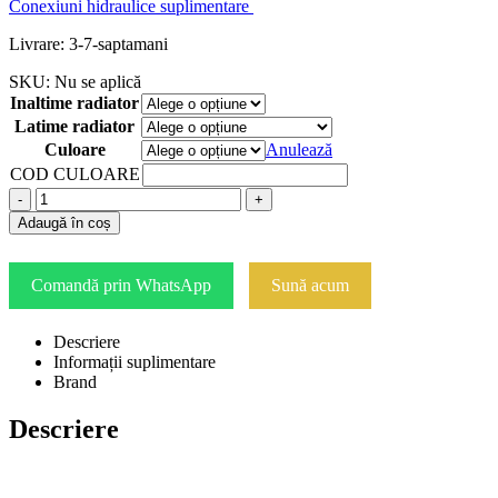
Conexiuni hidraulice suplimentare
Livrare: 3-7-saptamani
SKU:
Nu se aplică
Inaltime radiator
Latime radiator
Culoare
Anulează
COD CULOARE
-
+
Adaugă în coș
Comandă prin WhatsApp
Sună acum
Descriere
Informații suplimentare
Brand
Descriere