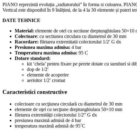
PIANO reprezintă evoluția „radiatorului” în forma si culoarea. PIANO
Vertical este disponibil în 9 înălțimi, de la 4 la 30 elemente și puteri 
DATE TEHNICE
Material:
elemente de otel cu sectiune dreptunghiulara 50×10
Colectoare
: cu sectiunea circulara cu diametrul de 30 mm
Racordare:
filetarea extremitatii colectorului 1/2′ G dx
Presiunea maxima admisa:
4 bar
Temperatura maxima admisa:
95 C
Dotare standard:
kit ‘chela’ pentru fixare pe perete dotate cu suruburi si dib
dop de 1/2′
elemente de acoperire
aerisitor 1/2′ cromat
Caracteristici constructive
colectoare cu secţiunea circulară cu diametrul de 30 mm
elemente de oţel cu secţiune dreptunghiulara 50×10 mm
filetarea extremităţii colectorului 1/2” G dx
presiunea maximă admisă de 4 bar
temperatura maximă admisă de 95˚C