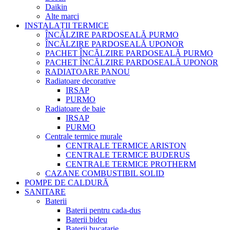
Daikin
Alte marci
INSTALAȚII TERMICE
ÎNCĂLZIRE PARDOSEALĂ PURMO
ÎNCĂLZIRE PARDOSEALĂ UPONOR
PACHET ÎNCĂLZIRE PARDOSEALĂ PURMO
PACHET ÎNCĂLZIRE PARDOSEALĂ UPONOR
RADIATOARE PANOU
Radiatoare decorative
IRSAP
PURMO
Radiatoare de baie
IRSAP
PURMO
Centrale termice murale
CENTRALE TERMICE ARISTON
CENTRALE TERMICE BUDERUS
CENTRALE TERMICE PROTHERM
CAZANE COMBUSTIBIL SOLID
POMPE DE CALDURĂ
SANITARE
Baterii
Baterii pentru cada-dus
Baterii bideu
Baterii bucatarie