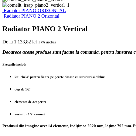
Radiator PIANO ORIZONTAL
Radiator PIANO 2 Orizontal
Radiator PIANO 2 Vertical
De la
1.133,82
lei
TVA inclus
Deoarece aceste produse sunt facute la comanda, pentru lansarea 
Preţurile includ:
kit ‘chela’ pentru fixare pe perete dotate cu suruburi si dibluri
dop de 1/2′
elemente de acoperire
aerisitor 1/2′ cromat
Produsul din imagine are: 14 elemente, înălțimea 2020 mm, lățime 792 mm. Fin