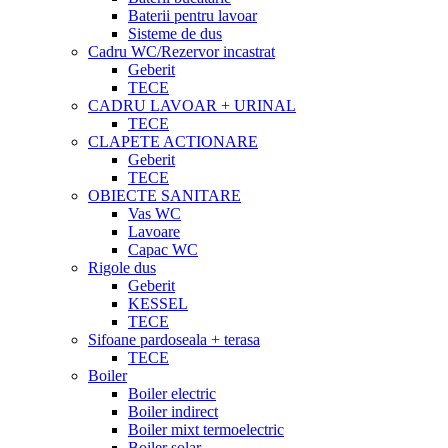
Baterii pentru lavoar
Sisteme de dus
Cadru WC/Rezervor incastrat
Geberit
TECE
CADRU LAVOAR + URINAL
TECE
CLAPETE ACTIONARE
Geberit
TECE
OBIECTE SANITARE
Vas WC
Lavoare
Capac WC
Rigole dus
Geberit
KESSEL
TECE
Sifoane pardoseala + terasa
TECE
Boiler
Boiler electric
Boiler indirect
Boiler mixt termoelectric
Boiler solar