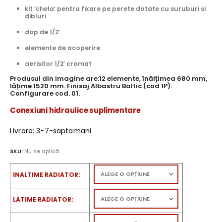
kit ‘chela’ pentru fixare pe perete dotate cu suruburi si
dibluri
dop de 1/2′
elemente de acoperire
aerisitor 1/2′ cromat
Produsul din imagine are:12 elemente, înălțimea 680 mm,
lățime 1520 mm. Finisaj Albastru Baltic (cod 1P).
Configurare cod. 01.
Conexiuni hidraulice suplimentare
Livrare: 3-7-saptamani
SKU:
Nu se aplică
INALTIME RADIATOR
LATIME RADIATOR