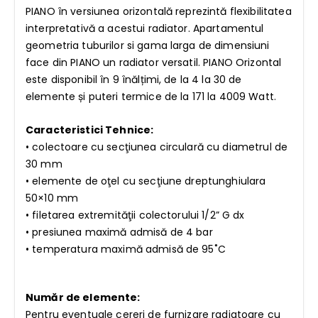
PIANO în versiunea orizontală reprezintă flexibilitatea
interpretativă a acestui radiator. Apartamentul
geometria tuburilor si gama larga de dimensiuni
face din PIANO un radiator versatil. PIANO Orizontal
este disponibil în 9 înălțimi, de la 4 la 30 de
elemente și puteri termice de la 171 la 4009 Watt.
Caracteristici Tehnice:
• colectoare cu secţiunea circulară cu diametrul de
30 mm
• elemente de oţel cu secţiune dreptunghiulara
50×10 mm
• filetarea extremităţii colectorului 1/2” G dx
• presiunea maximă admisă de 4 bar
• temperatura maximă admisă de 95˚C
Număr de elemente:
Pentru eventuale cereri de furnizare radiatoare cu