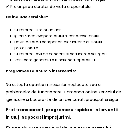
✔ Prelungirea duratei de viata a aparatului
Ce include serviciul?
Curatarea filtrelor de aer
Igienizarea evaporatorului si condensatorului
Dezinfectarea componentelor interne cu solutii
profesionale
Curatarea tavii de condens si verificarea scurgerii
Verificare generala a functionarii aparatului
Programeaza acum o interventie!
Nu astepta aparitia mirosurilor neplacute sau a
problemelor de functionare. Comanda online serviciul de
igienizare si bucura-te de un aer curat, proaspat si sigur.
Pret transparent, programare rapida si interventii
in Cluj-Napoca si imprejurimi.
Comanda acum serviciul de igienizare a aerului