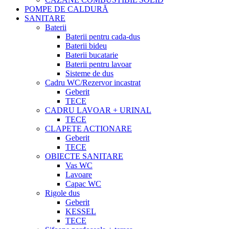
POMPE DE CALDURĂ
SANITARE
Baterii
Baterii pentru cada-dus
Baterii bideu
Baterii bucatarie
Baterii pentru lavoar
Sisteme de dus
Cadru WC/Rezervor incastrat
Geberit
TECE
CADRU LAVOAR + URINAL
TECE
CLAPETE ACTIONARE
Geberit
TECE
OBIECTE SANITARE
Vas WC
Lavoare
Capac WC
Rigole dus
Geberit
KESSEL
TECE