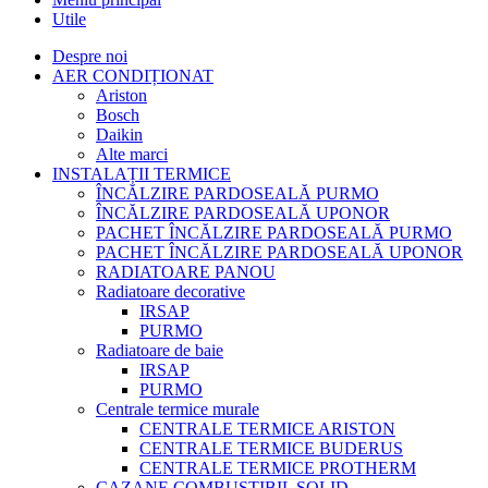
Utile
Despre noi
AER CONDIȚIONAT
Ariston
Bosch
Daikin
Alte marci
INSTALAȚII TERMICE
ÎNCĂLZIRE PARDOSEALĂ PURMO
ÎNCĂLZIRE PARDOSEALĂ UPONOR
PACHET ÎNCĂLZIRE PARDOSEALĂ PURMO
PACHET ÎNCĂLZIRE PARDOSEALĂ UPONOR
RADIATOARE PANOU
Radiatoare decorative
IRSAP
PURMO
Radiatoare de baie
IRSAP
PURMO
Centrale termice murale
CENTRALE TERMICE ARISTON
CENTRALE TERMICE BUDERUS
CENTRALE TERMICE PROTHERM
CAZANE COMBUSTIBIL SOLID