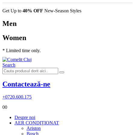
Get Up to
40% OFF
New-Season Styles
Men
Women
* Limited time only.
Search
Contactează-ne
+0720.600.175
0
0
Despre noi
AER CONDIȚIONAT
Ariston
Bosch