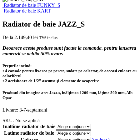
Radiator de baie FUNKY_S
Radiator de baie KART
Radiator de baie JAZZ_S
De la
2.149,40
lei
TVA inclus
Deoarece aceste produse sunt facute la comanda, pentru lansarea
comenzii se achita 50% avans
Preţurile includ:
• 4 console pentru fixarea pe perete, sudate pe colector, de aceeasi culoare cu
caloriferul
• 2 aerisitoare de 1/2” ascunse şi elemente de acoperire
Produsul din imagine are: Jazz s, înălțimea 1260 mm, lățime 500 mm, Alb
Opac
Livrare: 3-7-saptamani
SKU:
Nu se aplică
Inaltime radiator de baie
Latime radiator de baie
Culoare
Anulează