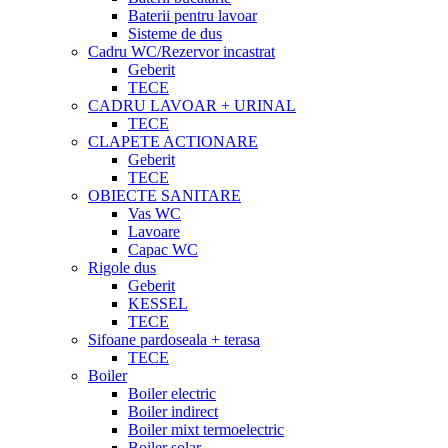
Baterii pentru lavoar
Sisteme de dus
Cadru WC/Rezervor incastrat
Geberit
TECE
CADRU LAVOAR + URINAL
TECE
CLAPETE ACTIONARE
Geberit
TECE
OBIECTE SANITARE
Vas WC
Lavoare
Capac WC
Rigole dus
Geberit
KESSEL
TECE
Sifoane pardoseala + terasa
TECE
Boiler
Boiler electric
Boiler indirect
Boiler mixt termoelectric
Boiler solar