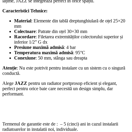
lățime, JAZZ se integrează perfect în orice spațiu.
Caracteristici Tehnice:
Material
: Elemente din tablă dreptunghiulară de oțel 25×20
mm
Colectoare
: Patrate din oțel 30×30 mm
Racordare
: Filetarea extremităților colectorului superior și
inferior 1/2” G dx
Presiune maximă admisă
: 4 bar
Temperatura maximă admisă
: 95°C
Conexiune
: 50 mm, stânga sau dreapta
Atenție
: Nu este potrivit pentru instalare cu un sistem cu o singură
conductă.
Alege
JAZZ
pentru un radiator portprosop eficient și elegant,
perfect pentru orice baie care necesită un design simplu, dar
performant.
Termenul de garantie este de : – 5 (cinci) ani in cazul instalarii
radiatoarelor in instalatii noi, individuale.