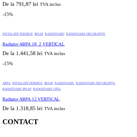
variații.
De la
791,87
lei
TVA inclus
Opțiunile
pot
-15%
fi
Acest
alese
produs
în
INSTALATII TERMICE
,
IRSAP
,
RADIATOARE
,
RADIATOARE DECORATIVE
are
pagina
mai
produsului.
Radiator ARPA 18_2 VERTICAL
multe
variații.
De la
1.441,58
lei
TVA inclus
Opțiunile
pot
-15%
fi
Acest
alese
produs
în
ARPA
,
INSTALATII TERMICE
,
IRSAP
,
RADIATOARE
,
RADIATOARE DECORATIVE
,
are
pagina
RADIATOARE IRSAP
,
RADIATOARE OTEL
mai
produsului.
multe
Radiator ARPA 12 VERTICAL
variații.
Opțiunile
De la
1.318,85
lei
TVA inclus
pot
fi
CONTACT
alese
în
pagina