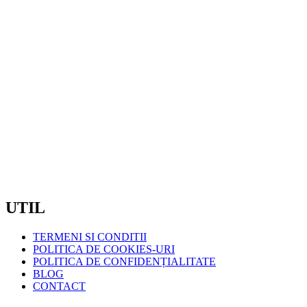
produsului.
MAGAZIN ZORILOR/ SEDIU :
STR. OBSERVATORULUI, NR.72B, CLUJ NAPOCA
TELEFON: 0720600175
/ 0720600176
EMAIL:
COMENZI@COMELIT.RO
PROGRAM:
LUN – VIN : 7:30 – 19:00
SAMBATA – DUMINICA: INCHIS
CIF:
RO7371561
UTIL
TERMENI SI CONDITII
POLITICA DE COOKIES-URI
POLITICA DE CONFIDENȚIALITATE
BLOG
CONTACT