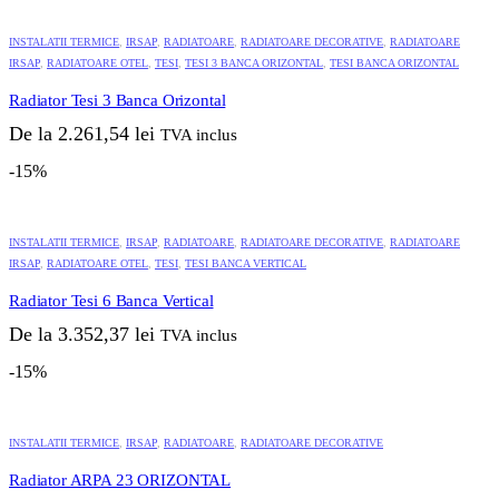
Acest
alese
produs
în
INSTALATII TERMICE
,
IRSAP
,
RADIATOARE
,
RADIATOARE DECORATIVE
,
RADIATOARE
are
pagina
IRSAP
,
RADIATOARE OTEL
,
TESI
,
TESI 3 BANCA ORIZONTAL
,
TESI BANCA ORIZONTAL
mai
produsului.
multe
Radiator Tesi 3 Banca Orizontal
variații.
Opțiunile
De la
2.261,54
lei
TVA inclus
pot
fi
-15%
alese
în
Acest
pagina
produs
INSTALATII TERMICE
,
IRSAP
,
RADIATOARE
,
RADIATOARE DECORATIVE
,
RADIATOARE
produsului.
are
IRSAP
,
RADIATOARE OTEL
,
TESI
,
TESI BANCA VERTICAL
mai
multe
Radiator Tesi 6 Banca Vertical
variații.
Opțiunile
De la
3.352,37
lei
TVA inclus
pot
fi
-15%
alese
în
Acest
pagina
produs
INSTALATII TERMICE
,
IRSAP
,
RADIATOARE
,
RADIATOARE DECORATIVE
produsului.
are
mai
Radiator ARPA 23 ORIZONTAL
multe