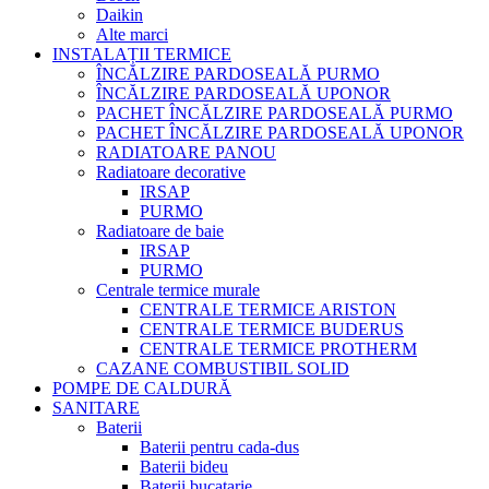
Daikin
Alte marci
INSTALAȚII TERMICE
ÎNCĂLZIRE PARDOSEALĂ PURMO
ÎNCĂLZIRE PARDOSEALĂ UPONOR
PACHET ÎNCĂLZIRE PARDOSEALĂ PURMO
PACHET ÎNCĂLZIRE PARDOSEALĂ UPONOR
RADIATOARE PANOU
Radiatoare decorative
IRSAP
PURMO
Radiatoare de baie
IRSAP
PURMO
Centrale termice murale
CENTRALE TERMICE ARISTON
CENTRALE TERMICE BUDERUS
CENTRALE TERMICE PROTHERM
CAZANE COMBUSTIBIL SOLID
POMPE DE CALDURĂ
SANITARE
Baterii
Baterii pentru cada-dus
Baterii bideu
Baterii bucatarie