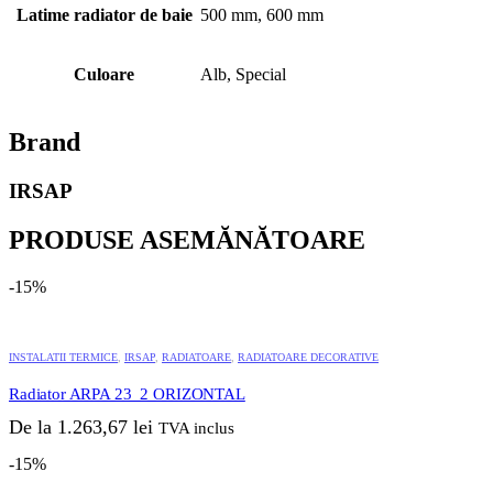
Latime radiator de baie
500 mm, 600 mm
Culoare
Alb, Special
Brand
IRSAP
PRODUSE ASEMĂNĂTOARE
-15%
Acest
produs
INSTALATII TERMICE
,
IRSAP
,
RADIATOARE
,
RADIATOARE DECORATIVE
are
mai
Radiator ARPA 23_2 ORIZONTAL
multe
variații.
De la
1.263,67
lei
TVA inclus
Opțiunile
pot
-15%
fi