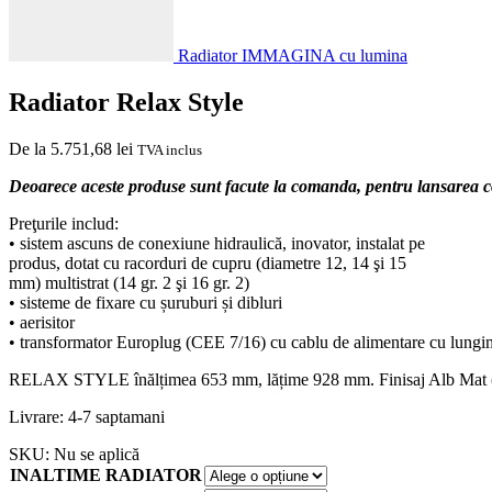
Radiator IMMAGINA cu lumina
Radiator Relax Style
De la
5.751,68
lei
TVA inclus
Deoarece aceste produse sunt facute la comanda, pentru lansarea 
Preţurile includ:
• sistem ascuns de conexiune hidraulică, inovator, instalat pe
produs, dotat cu racorduri de cupru (diametre 12, 14 şi 15
mm) multistrat (14 gr. 2 şi 16 gr. 2)
• sisteme de fixare cu șuruburi și dibluri
• aerisitor
• transformator Europlug (CEE 7/16) cu cablu de alimentare cu lun
RELAX STYLE înălțimea 653 mm, lățime 928 mm. Finisaj Alb Mat (
Livrare: 4-7 saptamani
SKU:
Nu se aplică
INALTIME RADIATOR