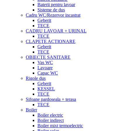
Baterii pentru lavoar
Sisteme de dus
Cadru WC/Rezervor incastrat
Geberit
TECE
CADRU LAVOAR + URINAL
TECE
CLAPETE ACTIONARE
Geberit
TECE
OBIECTE SANITARE
Vas WC
Lavoare
Capac WC
Rigole dus
Geberit
KESSEL
TECE
Sifoane pardoseala + terasa
TECE
Boiler
Boiler electric
Boiler indirect
Boiler mixt termoelectric
Boiler solar