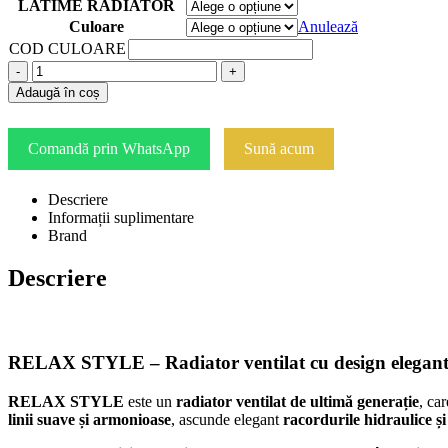
LATIME RADIATOR
Culoare
Anulează
COD CULOARE
-
+
Adaugă în coș
Comandă prin WhatsApp
Sună acum
Descriere
Informații suplimentare
Brand
Descriere
RELAX STYLE – Radiator ventilat cu design elegant și
RELAX STYLE
este un
radiator ventilat de ultimă generație
, ca
linii suave și armonioase
, ascunde elegant
racordurile hidraulice și 