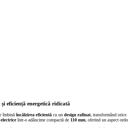
 eficiență energetică ridicată
re îmbină
încălzirea eficientă
cu un
design rafinat
, transformând orice 
electrice
într-o adâncime compactă de
110 mm
, oferind un aspect ordo