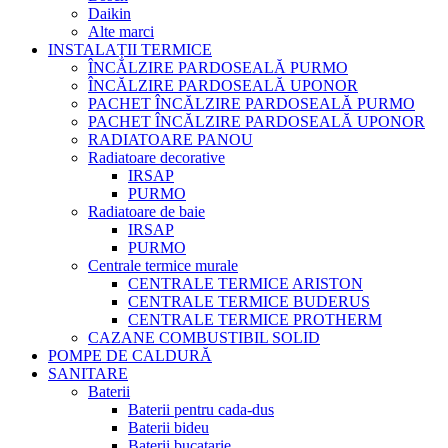
Daikin
Alte marci
INSTALAȚII TERMICE
ÎNCĂLZIRE PARDOSEALĂ PURMO
ÎNCĂLZIRE PARDOSEALĂ UPONOR
PACHET ÎNCĂLZIRE PARDOSEALĂ PURMO
PACHET ÎNCĂLZIRE PARDOSEALĂ UPONOR
RADIATOARE PANOU
Radiatoare decorative
IRSAP
PURMO
Radiatoare de baie
IRSAP
PURMO
Centrale termice murale
CENTRALE TERMICE ARISTON
CENTRALE TERMICE BUDERUS
CENTRALE TERMICE PROTHERM
CAZANE COMBUSTIBIL SOLID
POMPE DE CALDURĂ
SANITARE
Baterii
Baterii pentru cada-dus
Baterii bideu
Baterii bucatarie