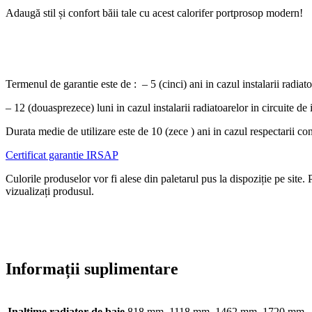
Adaugă stil și confort băii tale cu acest calorifer portprosop modern!
Termenul de garantie este de : – 5 (cinci) ani in cazul instalarii radiatoa
– 12 (douasprezece) luni in cazul instalarii radiatoarelor in circuite de i
Durata medie de utilizare este de 10 (zece ) ani in cazul respectarii con
Certificat garantie IRSAP
Culorile produselor vor fi alese din paletarul pus la dispoziție pe site
vizualizați produsul.
Informații suplimentare
Inaltime radiator de baie
818 mm, 1118 mm, 1462 mm, 1720 mm