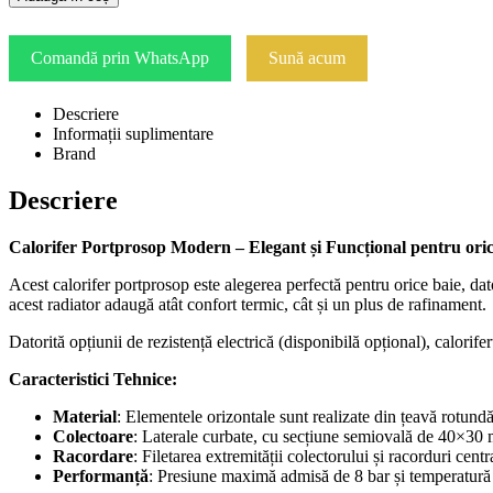
Comandă prin WhatsApp
Sună acum
Descriere
Informații suplimentare
Brand
Descriere
Calorifer Portprosop Modern – Elegant și Funcțional pentru ori
Acest calorifer portprosop este alegerea perfectă pentru orice baie, dato
acest radiator adaugă atât confort termic, cât și un plus de rafinament.
Datorită opțiunii de rezistență electrică (disponibilă opțional), calorif
Caracteristici Tehnice:
Material
: Elementele orizontale sunt realizate din țeavă rotun
Colectoare
: Laterale curbate, cu secțiune semiovală de 40×30
Racordare
: Filetarea extremității colectorului și racorduri cen
Performanță
: Presiune maximă admisă de 8 bar și temperatur