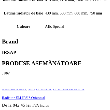
Latime radiator de baie
430 mm, 500 mm, 600 mm, 750 mm
Culoare
Alb, Special
Brand
IRSAP
PRODUSE ASEMĂNĂTOARE
-15%
Acest
produs
INSTALATII TERMICE
,
IRSAP
,
RADIATOARE
,
RADIATOARE DECORATIVE
are
mai
Radiator ELLIPSIS Orizontal
multe
variații.
De la
842,45
lei
TVA inclus
Opțiunile