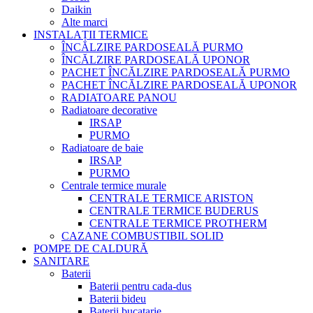
Daikin
Alte marci
INSTALAȚII TERMICE
ÎNCĂLZIRE PARDOSEALĂ PURMO
ÎNCĂLZIRE PARDOSEALĂ UPONOR
PACHET ÎNCĂLZIRE PARDOSEALĂ PURMO
PACHET ÎNCĂLZIRE PARDOSEALĂ UPONOR
RADIATOARE PANOU
Radiatoare decorative
IRSAP
PURMO
Radiatoare de baie
IRSAP
PURMO
Centrale termice murale
CENTRALE TERMICE ARISTON
CENTRALE TERMICE BUDERUS
CENTRALE TERMICE PROTHERM
CAZANE COMBUSTIBIL SOLID
POMPE DE CALDURĂ
SANITARE
Baterii
Baterii pentru cada-dus
Baterii bideu
Baterii bucatarie