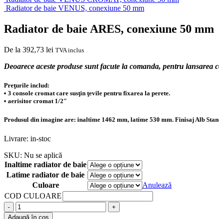
Radiator de baie VENUS, conexiune 50 mm
Radiator de baie ARES, conexiune 50 mm
De la
392,73
lei
TVA inclus
Deoarece aceste produse sunt facute la comanda, pentru lansarea 
Preţurile includ:
• 3 console cromat care susţin ţevile pentru fixarea la perete.
• aerisitor cromat 1/2″
Produsul din imagine are: inaltime 1462 mm, latime 530 mm. Finisaj Alb Stan
Livrare: in-stoc
SKU:
Nu se aplică
Inaltime radiator de baie
Latime radiator de baie
Culoare
Anulează
COD CULOARE
-
+
Adaugă în coș