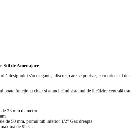
ce Stil de Amenajare
rită designului său elegant și discret, care se potrivește cu orice stil de
erul poate funcționa chiar și atunci când sistemul de încălzire centrală es
dă de 23 mm diametru.
 mm.
trale de 50 mm, primul tub inferior 1/2” Gaz dreapta.
ă maximă de 95°C.