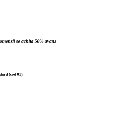
comenzii se achita 50% avans
dard (cod 01).