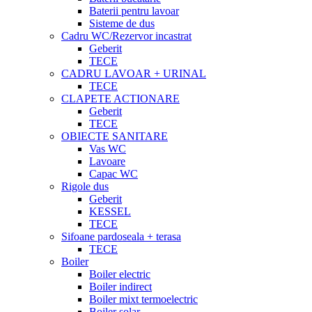
Baterii pentru lavoar
Sisteme de dus
Cadru WC/Rezervor incastrat
Geberit
TECE
CADRU LAVOAR + URINAL
TECE
CLAPETE ACTIONARE
Geberit
TECE
OBIECTE SANITARE
Vas WC
Lavoare
Capac WC
Rigole dus
Geberit
KESSEL
TECE
Sifoane pardoseala + terasa
TECE
Boiler
Boiler electric
Boiler indirect
Boiler mixt termoelectric
Boiler solar