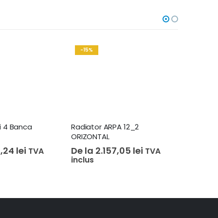
-15%
-15%
i 4 Banca
Radiator ARPA 12_2
Radiator
ORIZONTAL
De la
1
4,24
lei
De la
2.157,05
lei
inclus
TVA
TVA
inclus