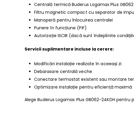
Centrală termică Buderus Logamax Plus GB06
Filtru magnetic compact cu separator de impur
Manoperă pentru înlocuirea centralei
Punere în funcțiune (PIF)
Autorizație ISCIR (dacă sunt îndeplinite condițiil
Servicii suplimentare incluse la cerere:
Modificări instalație realizate în aceeași zi
Debarasare centrală veche
Conectare termostat existent sau montare te
Optimizare instalație pentru eficiență maximă
Alege Buderus Logamax Plus GB062-24KDH pentru pe