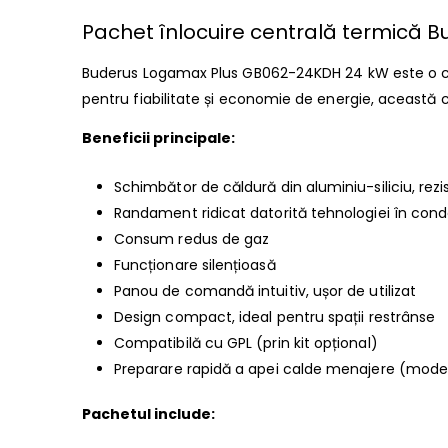
Pachet înlocuire centrală termică
Buderus Logamax Plus GB062-24KDH 24 kW este o ce
pentru fiabilitate și economie de energie, această 
Beneficii principale:
Schimbător de căldură din aluminiu-siliciu, rezis
Randament ridicat datorită tehnologiei în con
Consum redus de gaz
Funcționare silențioasă
Panou de comandă intuitiv, ușor de utilizat
Design compact, ideal pentru spații restrânse
Compatibilă cu GPL (prin kit opțional)
Preparare rapidă a apei calde menajere (model 
Pachetul include: