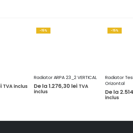
-15%
-15%
Radiator ARPA 23_2 VERTICAL
Radiator Tes
Orizontal
i
De la
1.276,30
lei
TVA inclus
TVA
inclus
De la
2.51
inclus