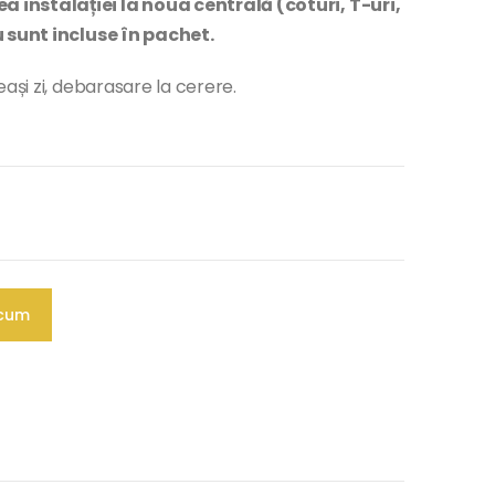
instalației la noua centrală (coturi, T-uri,
u sunt incluse în pachet.
ași zi, debarasare la cerere.
cum