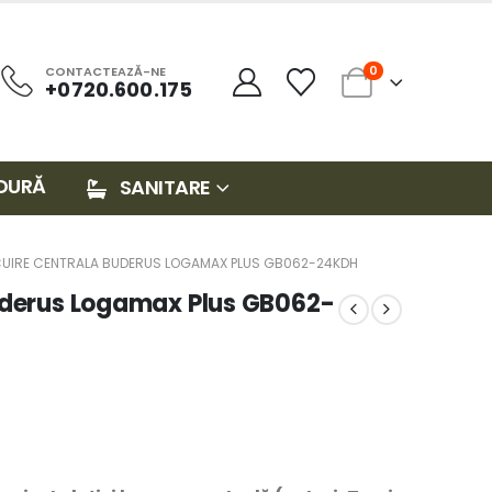
0
CONTACTEAZĂ-NE
+0720.600.175
DURĂ
SANITARE
CUIRE CENTRALA BUDERUS LOGAMAX PLUS GB062-24KDH
Buderus Logamax Plus GB062-