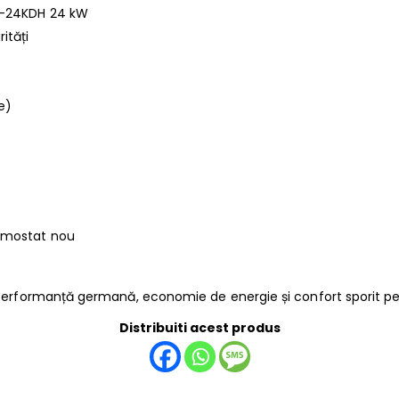
2-24KDH 24 kW
ități
e)
rmostat nou
rformanță germană, economie de energie și confort sporit pe
Distribuiti acest produs