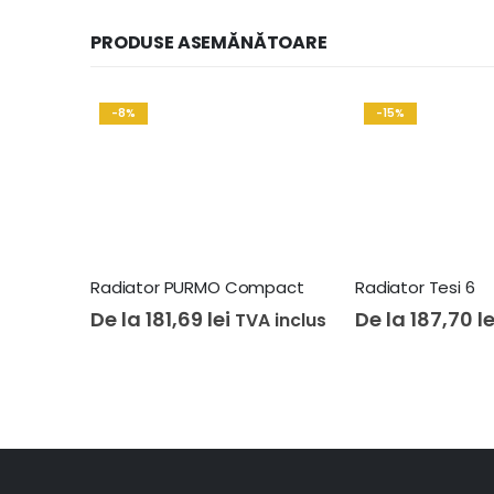
PRODUSE ASEMĂNĂTOARE
-8%
-15%
Radiator PURMO Compact
Radiator Tesi 6
De la
181,69
lei
De la
187,70
le
TVA inclus