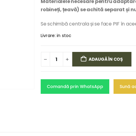
Materialele necesare pentru adaptarea 
robineți, țeavă) se achită separat și n
Se schimbă centrala și se face PIF în acee
Livrare: in stoc
ADAUGĂ ÎN COȘ
Comandă prin WhatsApp
Sună a