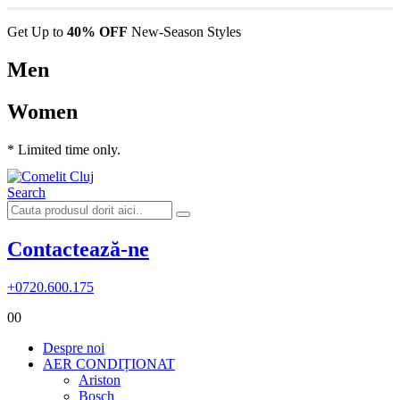
Get Up to
40% OFF
New-Season Styles
Men
Women
* Limited time only.
Search
Contactează-ne
+0720.600.175
0
0
Despre noi
AER CONDIȚIONAT
Ariston
Bosch