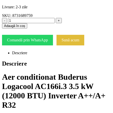
Livrare: 2-3 zile
SKU:
8731689759
-
+
Adaugă în coș
Comandă prin WhatsApp
Sună acum
Descriere
Descriere
Aer conditionat Buderus
Logacool AC166i.3 3.5 kW
(12000 BTU) Inverter A++/A+
R32