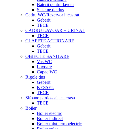
Baterii pentru lavoar
Sisteme de dus
Cadru WC/Rezervor incastrat
Geberit
TECE
CADRU LAVOAR + URINAL
TECE
CLAPETE ACTIONARE
Geberit
TECE
OBIECTE SANITARE
Vas WC
Lavoare
Capac WC
Rigole dus
Geberit
KESSEL
TECE
Sifoane pardoseala + terasa
TECE
Boiler
Boiler electric
Boiler indirect
Boiler mixt termoelectric
Boiler solar