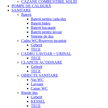
CAZANE COMBUSTIBIL SOLID
POMPE DE CALDURĂ
SANITARE
Baterii
Baterii pentru cada-dus
Baterii bideu
Baterii bucatarie
Baterii pentru lavoar
Sisteme de dus
Cadru WC/Rezervor incastrat
Geberit
TECE
CADRU LAVOAR + URINAL
TECE
CLAPETE ACTIONARE
Geberit
TECE
OBIECTE SANITARE
Vas WC
Lavoare
Capac WC
Rigole dus
Geberit
KESSEL
TECE