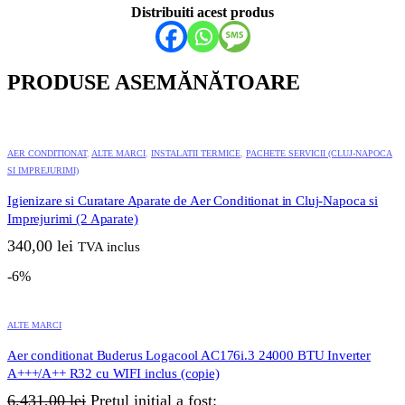
Distribuiti acest produs
PRODUSE ASEMĂNĂTOARE
AER CONDITIONAT
,
ALTE MARCI
,
INSTALATII TERMICE
,
PACHETE SERVICII (CLUJ-NAPOCA
SI IMPREJURIMI)
Igienizare si Curatare Aparate de Aer Conditionat in Cluj-Napoca si
Imprejurimi (2 Aparate)
340,00
lei
TVA inclus
-6%
ALTE MARCI
Aer conditionat Buderus Logacool AC176i.3 24000 BTU Inverter
A+++/A++ R32 cu WIFI inclus (copie)
6.431,00
lei
Prețul inițial a fost: