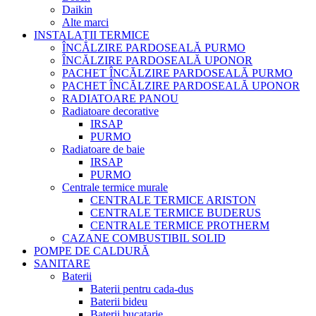
Daikin
Alte marci
INSTALAȚII TERMICE
ÎNCĂLZIRE PARDOSEALĂ PURMO
ÎNCĂLZIRE PARDOSEALĂ UPONOR
PACHET ÎNCĂLZIRE PARDOSEALĂ PURMO
PACHET ÎNCĂLZIRE PARDOSEALĂ UPONOR
RADIATOARE PANOU
Radiatoare decorative
IRSAP
PURMO
Radiatoare de baie
IRSAP
PURMO
Centrale termice murale
CENTRALE TERMICE ARISTON
CENTRALE TERMICE BUDERUS
CENTRALE TERMICE PROTHERM
CAZANE COMBUSTIBIL SOLID
POMPE DE CALDURĂ
SANITARE
Baterii
Baterii pentru cada-dus
Baterii bideu
Baterii bucatarie