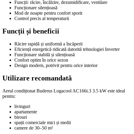
Funcții: răcire, încălzire, dezumidificare, ventilare
Funcționare silențioasă
Mod de noapte pentru confort sporit
Control precis al temperaturii
Funcții și beneficii
Răcire rapidă și uniformă a încăperii
Eficiență energetică ridicată datorită tehnologiei Inverter
Funcționare stabilă și silențioasă
Confort optim în orice sezon
Design modern, potrivit pentru orice interior
Utilizare recomandată
Aerul condiționat Buderus Logacool AC166i.3 3.5 kW este ideal
pentru:
livinguri
apartamente
birouri
spații comerciale mici și medii
camere de 30–50 m²