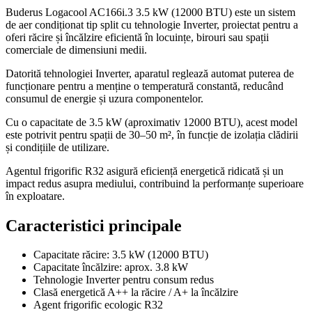
Buderus Logacool AC166i.3 3.5 kW (12000 BTU) este un sistem
de aer condiționat tip split cu tehnologie Inverter, proiectat pentru a
oferi răcire și încălzire eficientă în locuințe, birouri sau spații
comerciale de dimensiuni medii.
Datorită tehnologiei Inverter, aparatul reglează automat puterea de
funcționare pentru a menține o temperatură constantă, reducând
consumul de energie și uzura componentelor.
Cu o capacitate de 3.5 kW (aproximativ 12000 BTU), acest model
este potrivit pentru spații de 30–50 m², în funcție de izolația clădirii
și condițiile de utilizare.
Agentul frigorific R32 asigură eficiență energetică ridicată și un
impact redus asupra mediului, contribuind la performanțe superioare
în exploatare.
Caracteristici principale
Capacitate răcire: 3.5 kW (12000 BTU)
Capacitate încălzire: aprox. 3.8 kW
Tehnologie Inverter pentru consum redus
Clasă energetică A++ la răcire / A+ la încălzire
Agent frigorific ecologic R32