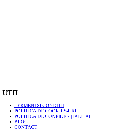
MAGAZIN ZORILOR/ SEDIU :
STR. OBSERVATORULUI, NR.72B, CLUJ NAPOCA
TELEFON: 0720600175
/ 0720600176
EMAIL:
COMENZI@COMELIT.RO
PROGRAM:
LUN – VIN : 7:30 – 19:00
SAMBATA – DUMINICA: INCHIS
CIF:
RO7371561
UTIL
TERMENI SI CONDITII
POLITICA DE COOKIES-URI
POLITICA DE CONFIDENȚIALITATE
BLOG
CONTACT