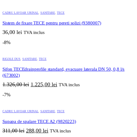
a
este:
fost:
263,00 lei.
CADRU LAVOAR URINAL
,
SANITARE
,
TECE
284,00 lei.
Sistem de fixare TECE pentru pereti solizi (9380007)
36,00
lei
TVA inclus
-8%
RIGOLE DUS
,
SANITARE
,
TECE
Sifon TECEdrainprofile standard, evacuare laterala DN 50, 0,8 l/s
(673002)
Prețul
Prețul
1.326,00
lei
1.225,00
lei
TVA inclus
inițial
curent
-7%
a
este:
fost:
1.225,00 lei.
1.326,00 lei.
CADRU LAVOAR URINAL
,
SANITARE
,
TECE
Supapa de spalare TECE A2 (9820223)
Prețul
Prețul
311,00
lei
288,00
lei
TVA inclus
inițial
curent