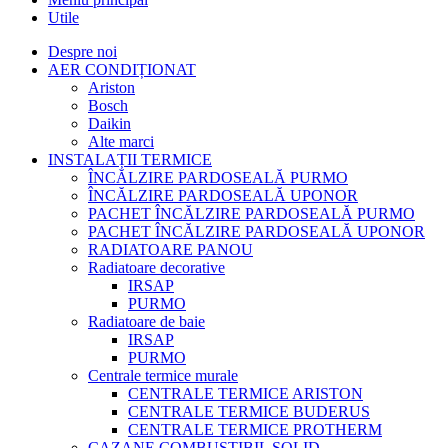
Utile
Despre noi
AER CONDIȚIONAT
Ariston
Bosch
Daikin
Alte marci
INSTALAȚII TERMICE
ÎNCĂLZIRE PARDOSEALĂ PURMO
ÎNCĂLZIRE PARDOSEALĂ UPONOR
PACHET ÎNCĂLZIRE PARDOSEALĂ PURMO
PACHET ÎNCĂLZIRE PARDOSEALĂ UPONOR
RADIATOARE PANOU
Radiatoare decorative
IRSAP
PURMO
Radiatoare de baie
IRSAP
PURMO
Centrale termice murale
CENTRALE TERMICE ARISTON
CENTRALE TERMICE BUDERUS
CENTRALE TERMICE PROTHERM
CAZANE COMBUSTIBIL SOLID