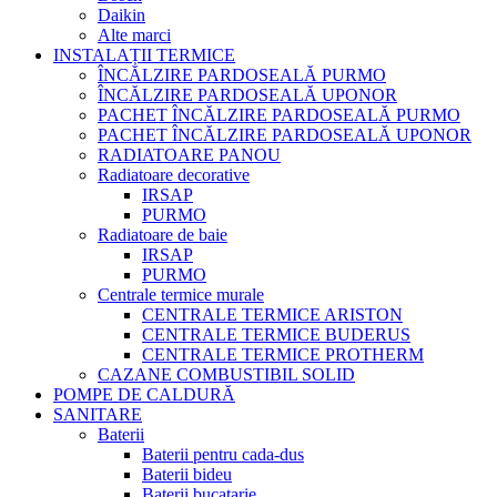
Daikin
Alte marci
INSTALAȚII TERMICE
ÎNCĂLZIRE PARDOSEALĂ PURMO
ÎNCĂLZIRE PARDOSEALĂ UPONOR
PACHET ÎNCĂLZIRE PARDOSEALĂ PURMO
PACHET ÎNCĂLZIRE PARDOSEALĂ UPONOR
RADIATOARE PANOU
Radiatoare decorative
IRSAP
PURMO
Radiatoare de baie
IRSAP
PURMO
Centrale termice murale
CENTRALE TERMICE ARISTON
CENTRALE TERMICE BUDERUS
CENTRALE TERMICE PROTHERM
CAZANE COMBUSTIBIL SOLID
POMPE DE CALDURĂ
SANITARE
Baterii
Baterii pentru cada-dus
Baterii bideu
Baterii bucatarie