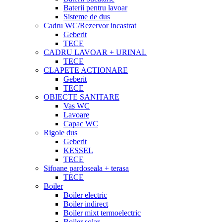
Baterii pentru lavoar
Sisteme de dus
Cadru WC/Rezervor incastrat
Geberit
TECE
CADRU LAVOAR + URINAL
TECE
CLAPETE ACTIONARE
Geberit
TECE
OBIECTE SANITARE
Vas WC
Lavoare
Capac WC
Rigole dus
Geberit
KESSEL
TECE
Sifoane pardoseala + terasa
TECE
Boiler
Boiler electric
Boiler indirect
Boiler mixt termoelectric
Boiler solar