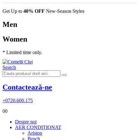
Get Up to
40% OFF
New-Season Styles
Men
Women
* Limited time only.
Search
Contactează-ne
+0720.600.175
0
0
Despre noi
AER CONDIȚIONAT
Ariston
Bosch