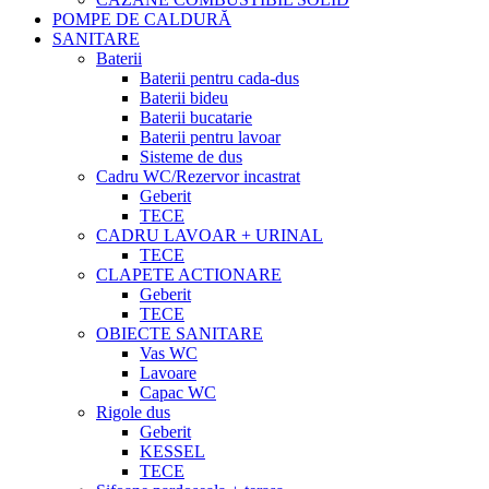
POMPE DE CALDURĂ
SANITARE
Baterii
Baterii pentru cada-dus
Baterii bideu
Baterii bucatarie
Baterii pentru lavoar
Sisteme de dus
Cadru WC/Rezervor incastrat
Geberit
TECE
CADRU LAVOAR + URINAL
TECE
CLAPETE ACTIONARE
Geberit
TECE
OBIECTE SANITARE
Vas WC
Lavoare
Capac WC
Rigole dus
Geberit
KESSEL
TECE