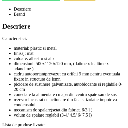
Descriere
Brand
Descriere
Caracteristici:
material: plastic si metal
finisaj: mat
culoare: albastru si alb
dimensiuni: 500x1120x120 mm, ( latime x inaltime x
adancime )
cadru autoportantprevazut cu orifcii 9 mm pentru eventuala
fixare in structura de lemn
picioare de sustinere galvanizate, autoblocante si reglabile 0-
20 cm
conectare la alimentare cu apa din centru spate sau de sus
rezevor incastrat cu actionare din fata si izolatie impotriva
condensului
mecanism de spalare(setat din fabrica 6/3 l )
volum de spalare reglabil (3-4/ 4.5/ 6/ 7.5 l)
Lista de produse livrate: