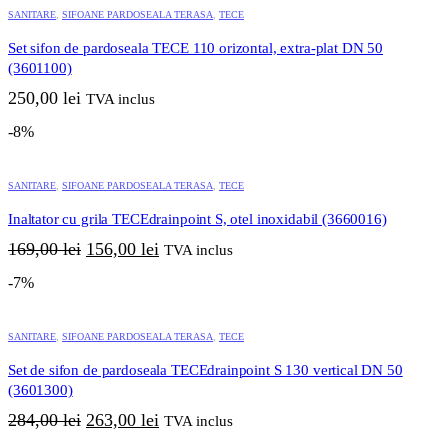
SANITARE
,
SIFOANE PARDOSEALA TERASA
,
TECE
Set sifon de pardoseala TECE 110 orizontal, extra-plat DN 50
(3601100)
250,00
lei
TVA inclus
-8%
SANITARE
,
SIFOANE PARDOSEALA TERASA
,
TECE
Inaltator cu grila TECEdrainpoint S, otel inoxidabil (3660016)
Prețul
Prețul
169,00
lei
156,00
lei
TVA inclus
inițial
curent
-7%
a
este:
fost:
156,00 lei.
169,00 lei.
SANITARE
,
SIFOANE PARDOSEALA TERASA
,
TECE
Set de sifon de pardoseala TECEdrainpoint S 130 vertical DN 50
(3601300)
Prețul
Prețul
284,00
lei
263,00
lei
TVA inclus
inițial
curent