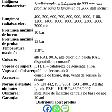
Înălțimea
*radiatoarele cu înălțimea de 900 mm sunt
radiatoarelor:
produse până la lungimea de 2000 mm inclusiv
400, 500, 600, 700, 800, 900, 1000, 1100,
Lungimea
1200, 1400, 1600, 1800, 2000, 2300, 2600,
radiatoarelor:
3000 mm
Presiunea maximă
10 bar
de lucru:
Presiunea maximă
13 bar
de proba:
Temperatura
110°C
maximă:
alb RAL 9016, alte culori din paleta RAL
Culoare:
disponibile la comandă
Vopsea de suport:
KTL II – cataforeză de generația a II-a
Vopsea de finisare:
prăfuire electrostatică
console de fixare, dop, ventil de aerisire în
Accesorii:
dotare
Norme și atestate
PN EN 442, ISO 9001, ISO 14001, Atestat
obținute:
Igienic PZH – HK/B/0436/03/2007
Utilizarea:
instalațiile de încălzire centrală pe bază de apă
Garanția:
10 ani
Distribuiti acest produs