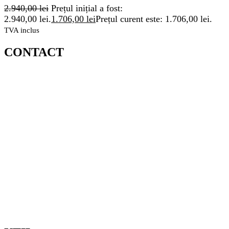
2.940,00
lei
Prețul inițial a fost:
2.940,00 lei.
1.706,00
lei
Prețul curent este: 1.706,00 lei.
TVA inclus
CONTACT
MAGAZIN ZORILOR/ SEDIU :
STR. OBSERVATORULUI, NR.72B, CLUJ NAPOCA
TELEFON: 0720600175
/ 0720600176
EMAIL:
COMENZI@COMELIT.RO
PROGRAM:
LUN – VIN : 7:30 – 19:00
SAMBATA – DUMINICA: INCHIS
CIF:
RO7371561