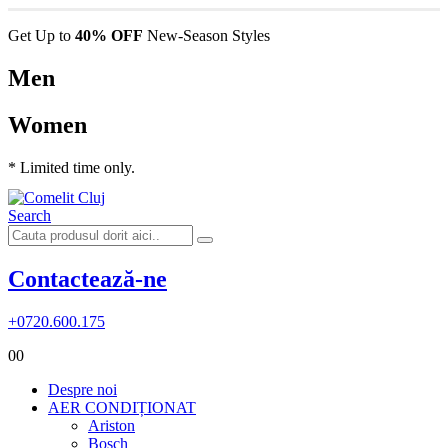
Get Up to
40% OFF
New-Season Styles
Men
Women
* Limited time only.
Search
Contactează-ne
+0720.600.175
0
0
Despre noi
AER CONDIȚIONAT
Ariston
Bosch