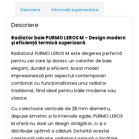
Descriere
Informații suplimentare
Descriere
Radiator baie PURMO LEROS M – Design modern
și eficiență termică superioară
Radiatorul PURMO LEROS M este alegerea perfectă
pentru cei care își doresc un calorifer de baie
elegant, durabil și eficient. Acest model
impresionează prin aspectul contemporan
combinat cu funcționalitatea unui radiator
tradițional, fiind ideal pentru băile moderne sau
clasice.
Cu colectoare verticale de 28 mm diametru,
dispuse simetric și la intervale egale, PURMO LEROS
M oferă nu doar un design atrăgător, ci și o
distribuție optimă a căldurii. Datorită acestei
construcții robuste, radiatorul asigură o încălzire