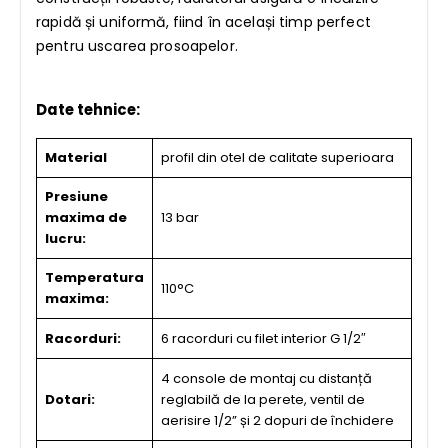
rapidă și uniformă, fiind în același timp perfect
pentru uscarea prosoapelor.
Date tehnice:
Material
profil din otel de calitate superioara
Presiune
maxima de
13 bar
lucru:
Temperatura
110°C
maxima:
Racorduri:
6 racorduri cu filet interior G 1/2″
4 console de montaj cu distanță
Dotari:
reglabilă de la perete, ventil de
aerisire 1/2” și 2 dopuri de închidere