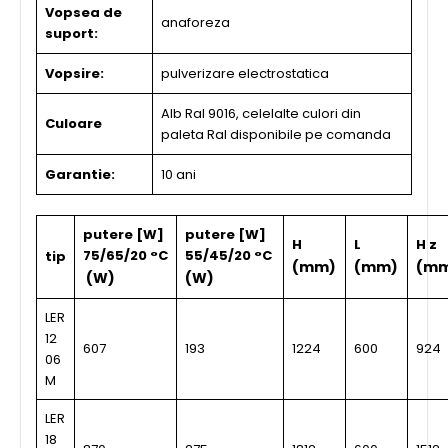
Vopsea de
anaforeza
suport:
Vopsire:
pulverizare electrostatica
Alb Ral 9016, celelalte culori din
Culoare
paleta Ral disponibile pe comanda
Garantie:
10 ani
putere [W]
putere [W]
H
L
H z
75/65/20 °C
55/45/20 °C
tip
(mm)
(mm)
(m
(W)
(W)
LER
12
607
193
1224
600
924
06
M
LER
18