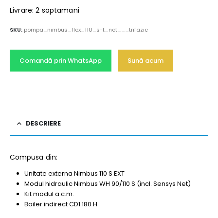
Livrare: 2 saptamani
SKU:
pompa_nimbus_flex_110_s-t_net___trifazic
Comandă prin WhatsApp
Sună acum
DESCRIERE
Compusa din:
Unitate externa Nimbus 110 S EXT
Modul hidraulic Nimbus WH 90/110 S (incl. Sensys Net)
Kit modul a.c.m.
Boiler indirect CD1 180 H