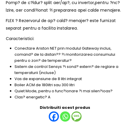
Pomp? de c?ldur? split aer/ap?, cu invertor,pentru ?nc?
lzire, aer condi?ionat ?i prepararea apei calde menajere.
FLEX ? Rezervorul de ap? cald? menajer? este furnizat
separat pentru a facilita instalarea.
Caracteristici:
Conectare Ariston NET prin modulul Gateway inclus,
comand? de la distan?? ?i monitorizarea consumului
pentru o zon? de temperatur?
Sistem de control Sensys ?i sond? extern? de reglare a
temperaturii (incluse)
Vas de expansiune de 8 litri integrat
Boiler ACM de 180litri sau 300 litri
Quiet Mode, pentru o func?ionare ?i mai silen?ioas?
Clas? energetic? A
Distribuiti acest produs