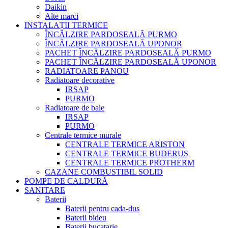
Daikin
Alte marci
INSTALAȚII TERMICE
ÎNCĂLZIRE PARDOSEALĂ PURMO
ÎNCĂLZIRE PARDOSEALĂ UPONOR
PACHET ÎNCĂLZIRE PARDOSEALĂ PURMO
PACHET ÎNCĂLZIRE PARDOSEALĂ UPONOR
RADIATOARE PANOU
Radiatoare decorative
IRSAP
PURMO
Radiatoare de baie
IRSAP
PURMO
Centrale termice murale
CENTRALE TERMICE ARISTON
CENTRALE TERMICE BUDERUS
CENTRALE TERMICE PROTHERM
CAZANE COMBUSTIBIL SOLID
POMPE DE CALDURĂ
SANITARE
Baterii
Baterii pentru cada-dus
Baterii bideu
Baterii bucatarie