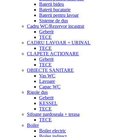
Baterii bideu
Baterii bucatarie
Baterii pentru lavoar
Sisteme de dus
Cadru WC/Rezervor incastrat
Geberit
TECE
CADRU LAVOAR + URINAL
TECE
CLAPETE ACTIONARE
Geberit
TECE
OBIECTE SANITARE
Vas WC
Lavoare
Capac WC
Rigole dus
Geberit
KESSEL
TECE
Sifoane pardoseala + terasa
TECE
Boiler
Boiler electric
Boiler indirect