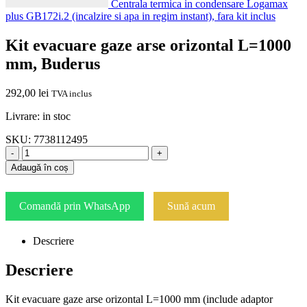
Centrala termica in condensare Logamax
plus GB172i.2 (incalzire si apa in regim instant), fara kit inclus
Kit evacuare gaze arse orizontal L=1000
mm, Buderus
292,00
lei
TVA inclus
Livrare: in stoc
SKU:
7738112495
-
+
Adaugă în coș
Comandă prin WhatsApp
Sună acum
Descriere
Descriere
Kit evacuare gaze arse orizontal L=1000 mm (include adaptor