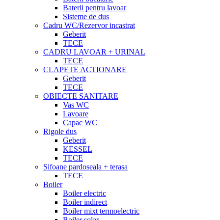
Baterii pentru lavoar
Sisteme de dus
Cadru WC/Rezervor incastrat
Geberit
TECE
CADRU LAVOAR + URINAL
TECE
CLAPETE ACTIONARE
Geberit
TECE
OBIECTE SANITARE
Vas WC
Lavoare
Capac WC
Rigole dus
Geberit
KESSEL
TECE
Sifoane pardoseala + terasa
TECE
Boiler
Boiler electric
Boiler indirect
Boiler mixt termoelectric
Boiler solar