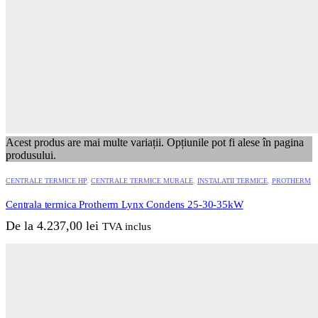
Acest produs are mai multe variații. Opțiunile pot fi alese în pagina
produsului.
CENTRALE TERMICE HP
,
CENTRALE TERMICE MURALE
,
INSTALATII TERMICE
,
PROTHERM
Centrala termica Protherm Lynx Condens 25-30-35kW
De la
4.237,00
lei
TVA inclus