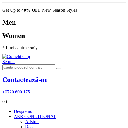
Get Up to
40% OFF
New-Season Styles
Men
Women
* Limited time only.
Search
Contactează-ne
+0720.600.175
0
0
Despre noi
AER CONDIȚIONAT
Ariston
Bosch