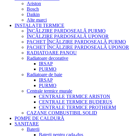
Ariston
Bosch
Daikin
Alte marci
INSTALAȚII TERMICE
ÎNCĂLZIRE PARDOSEALĂ PURMO
ÎNCĂLZIRE PARDOSEALĂ UPONOR
PACHET ÎNCĂLZIRE PARDOSEALĂ PURMO
PACHET ÎNCĂLZIRE PARDOSEALĂ UPONOR
RADIATOARE PANOU
Radiatoare decorative
IRSAP
PURMO
Radiatoare de baie
IRSAP
PURMO
Centrale termice murale
CENTRALE TERMICE ARISTON
CENTRALE TERMICE BUDERUS
CENTRALE TERMICE PROTHERM
CAZANE COMBUSTIBIL SOLID
POMPE DE CALDURĂ
SANITARE
Baterii
Baterii pentru cada-dus