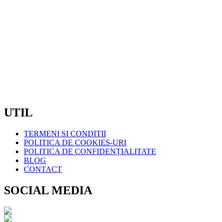
TELEFON: 0720600175
/ 0720600176
EMAIL:
COMENZI@COMELIT.RO
PROGRAM:
LUN – VIN : 7:30 – 19:00
SAMBATA – DUMINICA: INCHIS
CIF:
RO7371561
UTIL
TERMENI SI CONDITII
POLITICA DE COOKIES-URI
POLITICA DE CONFIDENȚIALITATE
BLOG
CONTACT
SOCIAL MEDIA