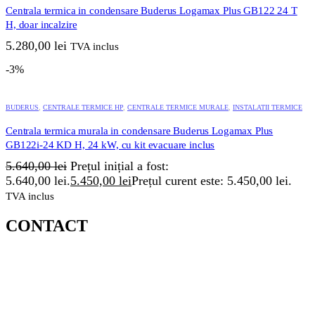
Centrala termica in condensare Buderus Logamax Plus GB122 24 T
H, doar incalzire
5.280,00
lei
TVA inclus
-3%
BUDERUS
,
CENTRALE TERMICE HP
,
CENTRALE TERMICE MURALE
,
INSTALATII TERMICE
Centrala termica murala in condensare Buderus Logamax Plus
GB122i-24 KD H, 24 kW, cu kit evacuare inclus
5.640,00
lei
Prețul inițial a fost:
5.640,00 lei.
5.450,00
lei
Prețul curent este: 5.450,00 lei.
TVA inclus
CONTACT
MAGAZIN ZORILOR/ SEDIU :
STR. OBSERVATORULUI, NR.72B, CLUJ NAPOCA