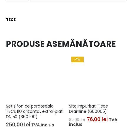
TECE
PRODUSE ASEMĂNĂTOARE
-7%
Set sifon de pardoseala
Sita impuritati Tece
TECE 110 orizontal, extra-plat
Drainline (660005)
DN 50 (3601100)
76,00
lei
TVA
82,00
lei
250,00
lei
inclus
TVA inclus