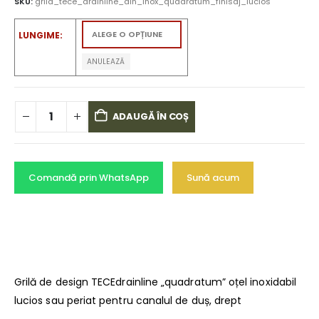
SKU:
grila_tece_drainline_din_inox_quadratum_finisaj_lucios
LUNGIME
ANULEAZĂ
ADAUGĂ ÎN COȘ
Comandă prin WhatsApp
Sună acum
Grilă de design TECEdrainline „quadratum” oțel inoxidabil
lucios sau periat pentru canalul de duș, drept