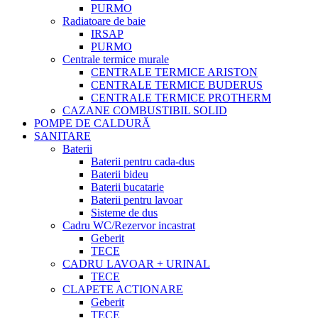
PURMO
Radiatoare de baie
IRSAP
PURMO
Centrale termice murale
CENTRALE TERMICE ARISTON
CENTRALE TERMICE BUDERUS
CENTRALE TERMICE PROTHERM
CAZANE COMBUSTIBIL SOLID
POMPE DE CALDURĂ
SANITARE
Baterii
Baterii pentru cada-dus
Baterii bideu
Baterii bucatarie
Baterii pentru lavoar
Sisteme de dus
Cadru WC/Rezervor incastrat
Geberit
TECE
CADRU LAVOAR + URINAL
TECE
CLAPETE ACTIONARE
Geberit
TECE