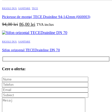
RIGOLE DUS
,
SANITARE
,
TECE
Picioruse de montaj TECE Drainline 94-142mm (660003)
Prețul
Prețul
94,00
lei
86,00
lei
TVA inclus
inițial
curent
a
este:
fost:
86,00 lei.
RIGOLE DUS
,
SANITARE
94,00 lei.
Sifon orizontal TECEDrainline DN 70
Cere o oferta: