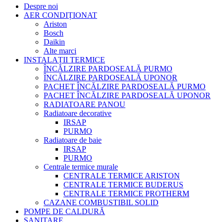
Despre noi
AER CONDIȚIONAT
Ariston
Bosch
Daikin
Alte marci
INSTALAȚII TERMICE
ÎNCĂLZIRE PARDOSEALĂ PURMO
ÎNCĂLZIRE PARDOSEALĂ UPONOR
PACHET ÎNCĂLZIRE PARDOSEALĂ PURMO
PACHET ÎNCĂLZIRE PARDOSEALĂ UPONOR
RADIATOARE PANOU
Radiatoare decorative
IRSAP
PURMO
Radiatoare de baie
IRSAP
PURMO
Centrale termice murale
CENTRALE TERMICE ARISTON
CENTRALE TERMICE BUDERUS
CENTRALE TERMICE PROTHERM
CAZANE COMBUSTIBIL SOLID
POMPE DE CALDURĂ
SANITARE