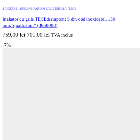
SANITARE
,
SIFOANE PARDOSEALA TERASA
,
TECE
Inaltator cu grila TECEdrainpoint S din otel inoxidabil, 150
mm,”quadratum” (3660008)
Prețul
Prețul
759,00
lei
701,00
lei
TVA inclus
inițial
curent
-7%
a
este:
fost:
701,00 lei.
759,00 lei.