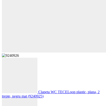
Clapeta WC TECELoop plastic, plana, 2
trepte, negru mat (9240925)