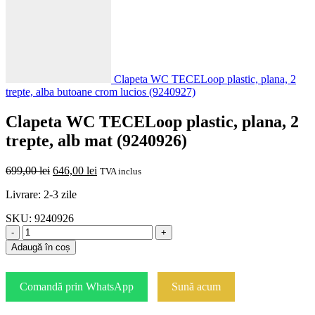
Clapeta WC TECELoop plastic, plana, 2
trepte, alba butoane crom lucios (9240927)
Clapeta WC TECELoop plastic, plana, 2
trepte, alb mat (9240926)
Prețul
Prețul
699,00
lei
646,00
lei
TVA inclus
inițial
curent
Livrare: 2-3 zile
a
este:
fost:
646,00 lei.
SKU:
9240926
699,00 lei.
-
+
Adaugă în coș
Comandă prin WhatsApp
Sună acum