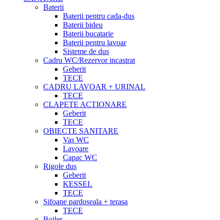
Baterii
Baterii pentru cada-dus
Baterii bideu
Baterii bucatarie
Baterii pentru lavoar
Sisteme de dus
Cadru WC/Rezervor incastrat
Geberit
TECE
CADRU LAVOAR + URINAL
TECE
CLAPETE ACTIONARE
Geberit
TECE
OBIECTE SANITARE
Vas WC
Lavoare
Capac WC
Rigole dus
Geberit
KESSEL
TECE
Sifoane pardoseala + terasa
TECE
Boiler