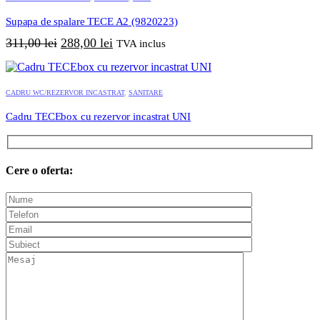
Supapa de spalare TECE A2 (9820223)
Prețul
Prețul
311,00
lei
288,00
lei
TVA inclus
inițial
curent
a
este:
fost:
288,00 lei.
CADRU WC/REZERVOR INCASTRAT
,
SANITARE
311,00 lei.
Cadru TECEbox cu rezervor incastrat UNI
Cere o oferta: