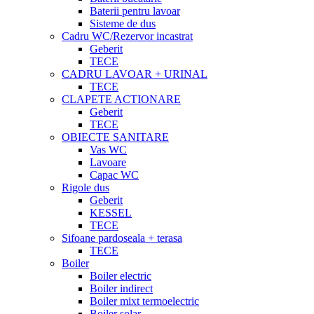
Baterii pentru lavoar
Sisteme de dus
Cadru WC/Rezervor incastrat
Geberit
TECE
CADRU LAVOAR + URINAL
TECE
CLAPETE ACTIONARE
Geberit
TECE
OBIECTE SANITARE
Vas WC
Lavoare
Capac WC
Rigole dus
Geberit
KESSEL
TECE
Sifoane pardoseala + terasa
TECE
Boiler
Boiler electric
Boiler indirect
Boiler mixt termoelectric
Boiler solar