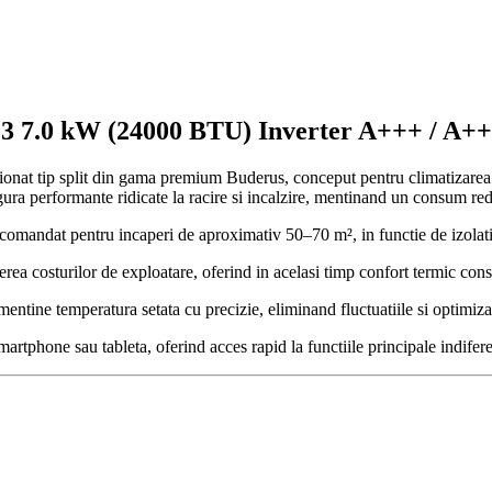
.3 7.0 kW (24000 BTU) Inverter A+++ / A++
 tip split din gama premium Buderus, conceput pentru climatizarea efic
gura performante ridicate la racire si incalzire, mentinand un consum re
ndat pentru incaperi de aproximativ 50–70 m², in functie de izolatia cla
rea costurilor de exploatare, oferind in acelasi timp confort termic cons
entine temperatura setata cu precizie, eliminand fluctuatiile si optimi
artphone sau tableta, oferind acces rapid la functiile principale indifere