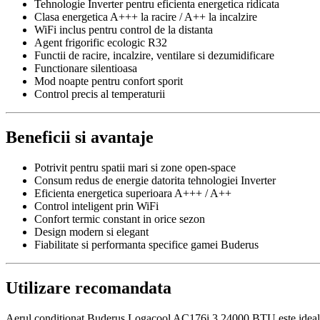
Tehnologie Inverter pentru eficienta energetica ridicata
Clasa energetica A+++ la racire / A++ la incalzire
WiFi inclus pentru control de la distanta
Agent frigorific ecologic R32
Functii de racire, incalzire, ventilare si dezumidificare
Functionare silentioasa
Mod noapte pentru confort sporit
Control precis al temperaturii
Beneficii si avantaje
Potrivit pentru spatii mari si zone open-space
Consum redus de energie datorita tehnologiei Inverter
Eficienta energetica superioara A+++ / A++
Control inteligent prin WiFi
Confort termic constant in orice sezon
Design modern si elegant
Fiabilitate si performanta specifice gamei Buderus
Utilizare recomandata
Aerul conditionat Buderus Logacool AC176i.3 24000 BTU este ideal