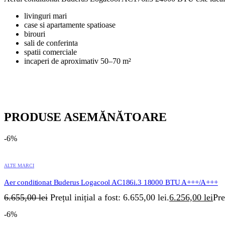
livinguri mari
case si apartamente spatioase
birouri
sali de conferinta
spatii comerciale
incaperi de aproximativ 50–70 m²
PRODUSE ASEMĂNĂTOARE
-6%
ALTE MARCI
Aer conditionat Buderus Logacool AC186i.3 18000 BTU A+++/A+++
6.655,00
lei
Prețul inițial a fost: 6.655,00 lei.
6.256,00
lei
Pre
-6%