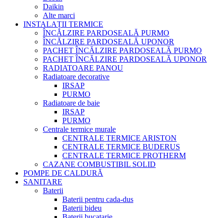
Daikin
Alte marci
INSTALAȚII TERMICE
ÎNCĂLZIRE PARDOSEALĂ PURMO
ÎNCĂLZIRE PARDOSEALĂ UPONOR
PACHET ÎNCĂLZIRE PARDOSEALĂ PURMO
PACHET ÎNCĂLZIRE PARDOSEALĂ UPONOR
RADIATOARE PANOU
Radiatoare decorative
IRSAP
PURMO
Radiatoare de baie
IRSAP
PURMO
Centrale termice murale
CENTRALE TERMICE ARISTON
CENTRALE TERMICE BUDERUS
CENTRALE TERMICE PROTHERM
CAZANE COMBUSTIBIL SOLID
POMPE DE CALDURĂ
SANITARE
Baterii
Baterii pentru cada-dus
Baterii bideu
Baterii bucatarie