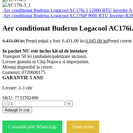
Aer conditionat Buderus Logacool AC176i.3 12000 BTU Inverter 
Aer conditionat Buderus Logacool AC176iP 9000 BTU Inverter R29
Aer conditionat Buderus Logacool AC176i
6.431,00
lei
Prețul inițial a fost: 6.431,00 lei.
6.045,00
lei
Prețul curent 
In pachet NU este inclus kit-ul de instalare
Transport 50 lei (ambalare/paletizare inclusa).
Livrare gratuita in Cluj-Napoca si imprejurimi.
Montaj disponibil la cerere.
Comenzi: 0720600175
GARANTIE 5 ANI!
Livrare: 2-3 zile
SKU:
7733702490
-
+
Adaugă în coș
Comandă prin WhatsApp
Sună acum