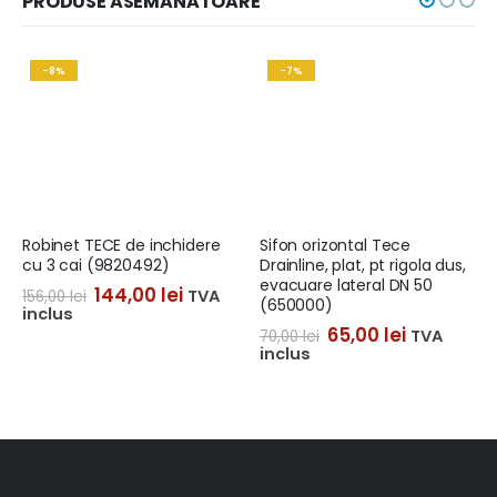
PRODUSE ASEMĂNĂTOARE
-8%
-7%
Robinet TECE de inchidere
Sifon orizontal Tece
cu 3 cai (9820492)
Drainline, plat, pt rigola dus,
evacuare lateral DN 50
144,00
lei
TVA
156,00
lei
(650000)
inclus
65,00
lei
TVA
70,00
lei
inclus